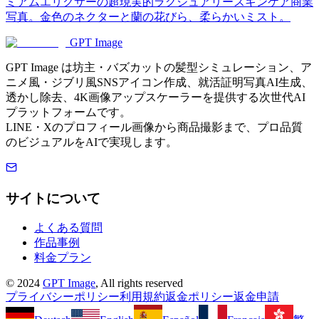
ミアムエリクサーの超現実的ラグジュアリースキンケア商業
写真。金色のネクターと蘭の花びら、柔らかいミスト。
GPT Image
GPT Image は坊主・バズカットの髪型シミュレーション、ア
ニメ風・ジブリ風SNSアイコン作成、就活証明写真AI生成、
透かし除去、4K画像アップスケーラーを提供する次世代AI
プラットフォームです。
LINE・Xのプロフィール画像から商品撮影まで、プロ品質
のビジュアルをAIで実現します。
サイトについて
よくある質問
作品事例
料金プラン
©
2024
GPT Image
, All rights reserved
プライバシーポリシー
利用規約
返金ポリシー
返金申請