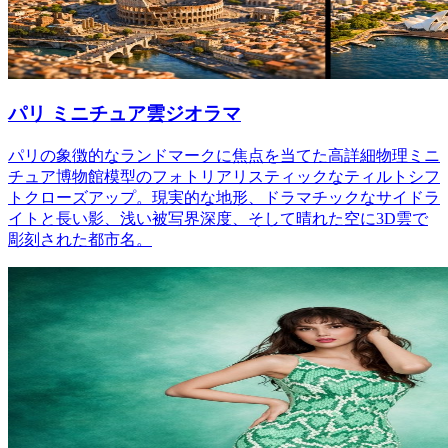
パリ ミニチュア雲ジオラマ
パリの象徴的なランドマークに焦点を当てた高詳細物理ミニ
チュア博物館模型のフォトリアリスティックなティルトシフ
トクローズアップ。現実的な地形、ドラマチックなサイドラ
イトと長い影、浅い被写界深度、そして晴れた空に3D雲で
彫刻された都市名。