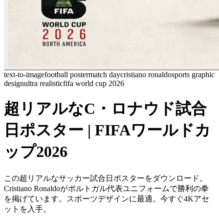
text-to-image
football poster
match day
cristiano ronaldo
sports graphic
design
ultra realistic
fifa world cup 2026
超リアルなC・ロナウド試合
日ポスター | FIFAワールドカ
ップ2026
この超リアルなサッカー試合日ポスターをダウンロード。
Cristiano Ronaldoがポルトガル代表ユニフォームで勝利の拳
を掲げています。スポーツデザインに最適。今すぐ4Kアセ
ットを入手。