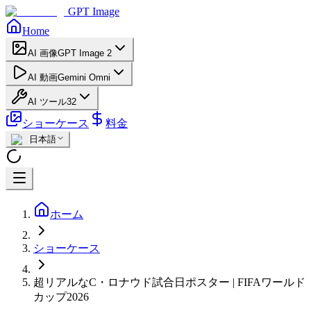
GPT Image
Home
AI 画像
GPT Image 2
AI 動画
Gemini Omni
AI ツール
32
ショーケース
料金
日本語
ホーム
ショーケース
超リアルなC・ロナウド試合日ポスター | FIFAワールド
カップ2026