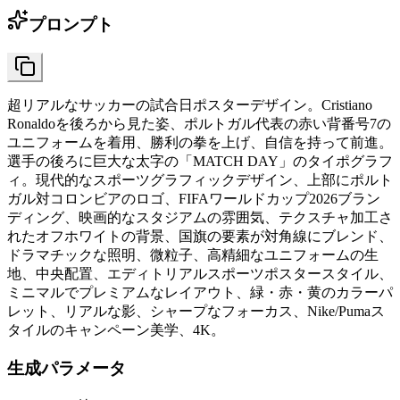
プロンプト
超リアルなサッカーの試合日ポスターデザイン。Cristiano
Ronaldoを後ろから見た姿、ポルトガル代表の赤い背番号7の
ユニフォームを着用、勝利の拳を上げ、自信を持って前進。
選手の後ろに巨大な太字の「MATCH DAY」のタイポグラフ
ィ。現代的なスポーツグラフィックデザイン、上部にポルト
ガル対コロンビアのロゴ、FIFAワールドカップ2026ブラン
ディング、映画的なスタジアムの雰囲気、テクスチャ加工さ
れたオフホワイトの背景、国旗の要素が対角線にブレンド、
ドラマチックな照明、微粒子、高精細なユニフォームの生
地、中央配置、エディトリアルスポーツポスタースタイル、
ミニマルでプレミアムなレイアウト、緑・赤・黄のカラーパ
レット、リアルな影、シャープなフォーカス、Nike/Pumaス
タイルのキャンペーン美学、4K。
生成パラメータ