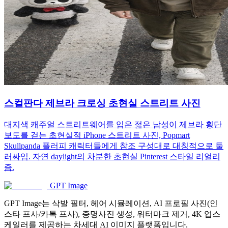
스컬판다 제브라 크로싱 초현실 스트리트 사진
대지색 캐주얼 스트리트웨어를 입은 젊은 남성이 제브라 횡단
보도를 걷는 초현실적 iPhone 스트리트 사진, Popmart
Skullpanda 플러피 캐릭터들에게 참조 구성대로 대칭적으로 둘
러싸임. 자연 daylight의 차분한 초현실 Pinterest 스타일 리얼리
즘.
GPT Image
GPT Image는 삭발 필터, 헤어 시뮬레이션, AI 프로필 사진(인
스타 프사/카톡 프사), 증명사진 생성, 워터마크 제거, 4K 업스
케일러를 제공하는 차세대 AI 이미지 플랫폼입니다.