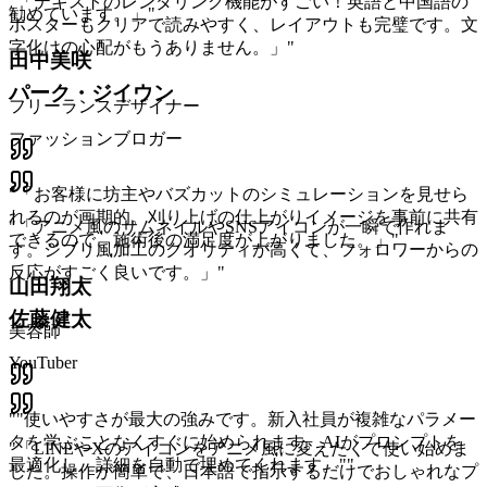
"
「テキストのレンダリング機能がすごい！英語と中国語の
勧めています。」
"
ポスターもクリアで読みやすく、レイアウトも完璧です。文
字化けの心配がもうありません。」
"
田中美咲
パーク・ジイウン
フリーランスデザイナー
ファッションブロガー
"
「お客様に坊主やバズカットのシミュレーションを見せら
れるのが画期的。刈り上げの仕上がりイメージを事前に共有
"
「アニメ風のサムネイルやSNSアイコンが一瞬で作れま
できるので、施術後の満足度が上がりました。」
"
す。ジブリ風加工のクオリティが高くて、フォロワーからの
反応がすごく良いです。」
"
山田翔太
佐藤健太
美容師
YouTuber
"
"使いやすさが最大の強みです。新入社員が複雑なパラメー
タを学ぶことなくすぐに始められます。AIがプロンプトを
"
「LINEやXのアイコンをアニメ風に変えたくて使い始めま
最適化し、詳細を自動で埋めてくれます。"
"
した。操作が簡単で、日本語で指示するだけでおしゃれなプ