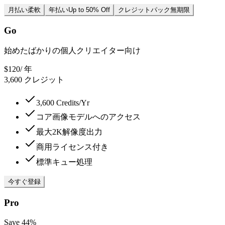
月払い
柔軟
年払い
Up to 50% Off
クレジットパック
無期限
Go
始めたばかりの個人クリエイター向け
$120
/ 年
3,600
クレジット
3,600 Credits/Yr
コア画像モデルへのアクセス
最大2K解像度出力
商用ライセンス付き
標準キュー処理
今すぐ登録
Pro
Save 44%