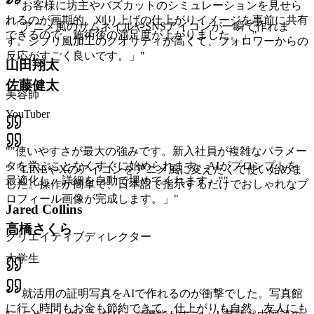
"
「お客様に坊主やバズカットのシミュレーションを見せら
れるのが画期的。刈り上げの仕上がりイメージを事前に共有
"
「アニメ風のサムネイルやSNSアイコンが一瞬で作れま
できるので、施術後の満足度が上がりました。」
"
す。ジブリ風加工のクオリティが高くて、フォロワーからの
反応がすごく良いです。」
"
山田翔太
佐藤健太
美容師
YouTuber
"
"使いやすさが最大の強みです。新入社員が複雑なパラメー
タを学ぶことなくすぐに始められます。AIがプロンプトを
"
「LINEやXのアイコンをアニメ風に変えたくて使い始めま
最適化し、詳細を自動で埋めてくれます。"
"
した。操作が簡単で、日本語で指示するだけでおしゃれなプ
ロフィール画像が完成します。」
"
Jared Collins
高橋さくら
クリエイティブディレクター
大学生
"
「就活用の証明写真をAIで作れるのが衝撃でした。写真館
に行く時間もお金も節約できて、仕上がりも自然。友人にも