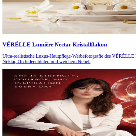
VÉRÉLLE Lumière Nectar Kristallflakon
Ultra-realistische Luxus-Hautpflege-Werbefotografie des VÉRÉLLE L
Nektar, Orchideenblüten und weichem Nebel.