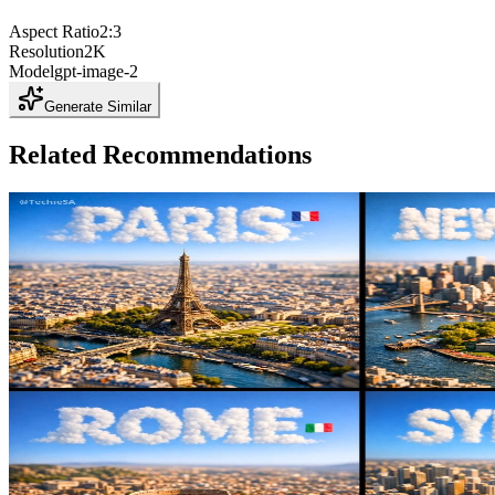
Aspect Ratio
2:3
Resolution
2K
Model
gpt-image-2
Generate Similar
Related Recommendations