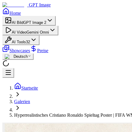
GPT Image
Home
AI Bild
GPT Image 2
AI Video
Gemini Omni
AI Tools
32
Showcases
Preise
Deutsch
Startseite
Galerien
Hyperrealistisches Cristiano Ronaldo Spieltag Poster | FIFA 