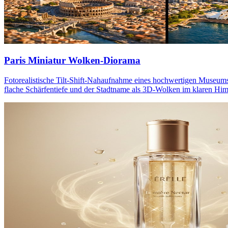
Paris Miniatur Wolken-Diorama
Fotorealistische Tilt-Shift-Nahaufnahme eines hochwertigen Museums-
flache Schärfentiefe und der Stadtname als 3D-Wolken im klaren Hi