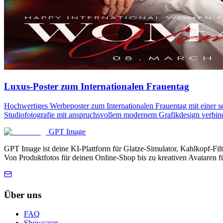
Luxus-Poster zum Internationalen Frauentag
Hochwertiges Werbeposter zum Internationalen Frauentag mit einer s
Studiofotografie mit anspruchsvollem modernem Grafikdesign verbind
GPT Image
GPT Image ist deine KI-Plattform für Glatze-Simulator, Kahlkopf-Fi
Von Produktfotos für deinen Online-Shop bis zu kreativen Avataren f
Über uns
FAQ
Showcases