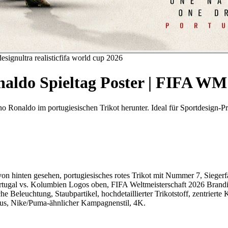
design
ultra realistic
fifa world cup 2026
onaldo Spieltag Poster | FIFA WM
ano Ronaldo im portugiesischen Trikot herunter. Ideal für Sportdesign-
von hinten gesehen, portugiesisches rotes Trikot mit Nummer 7, Siegerfa
gal vs. Kolumbien Logos oben, FIFA Weltmeisterschaft 2026 Branding,
 Beleuchtung, Staubpartikel, hochdetaillierter Trikotstoff, zentrierte
Fokus, Nike/Puma-ähnlicher Kampagnenstil, 4K.