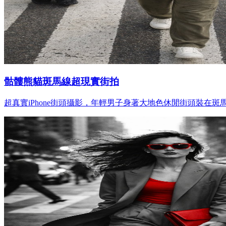
骷髏熊貓斑馬線超現實街拍
超真實iPhone街頭攝影，年輕男子身著大地色休閒街頭裝在斑馬線上