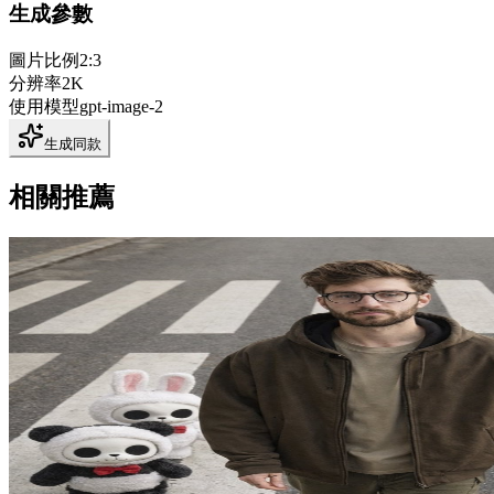
生成參數
圖片比例
2:3
分辨率
2K
使用模型
gpt-image-2
生成同款
相關推薦