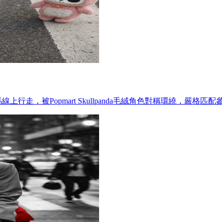
行走，被Popmart Skullpanda毛絨角色對稱環繞，嚴格匹配