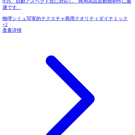
9:16、自動アスペクト比に対応し、商用高品質動画制作に最
適です。
物理シミュ
写実的テクスチャ
商用クオリティ
ダイナミック
+
2
查看详情