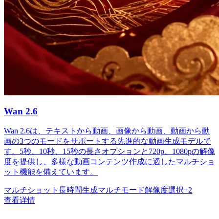
Wan 2.6
Wan 2.6は、テキストから動画、画像から動画、動画から動
画の3つのモードをサポートする先進的な動画生成モデルで
す。5秒、10秒、15秒の長さオプションと720p、1080pの解像
度を提供し、多様な動画コンテンツ作成に適したマルチショ
ット機能を備えています。
マルチショット
長時間生成
マルチモード
解像度選択
+
2
查看详情