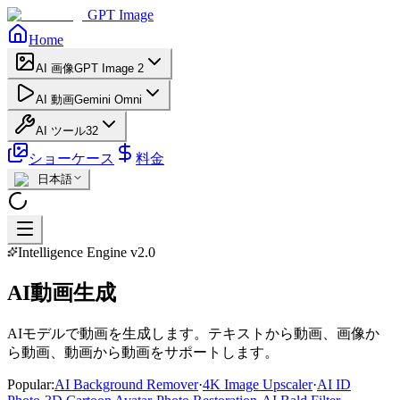
GPT Image
Home
AI 画像
GPT Image 2
AI 動画
Gemini Omni
AI ツール
32
ショーケース
料金
日本語
Intelligence Engine v2.0
AI動画生成
AIモデルで動画を生成します。テキストから動画、画像か
ら動画、動画から動画をサポートします。
Popular:
AI Background Remover
·
4K Image Upscaler
·
AI ID