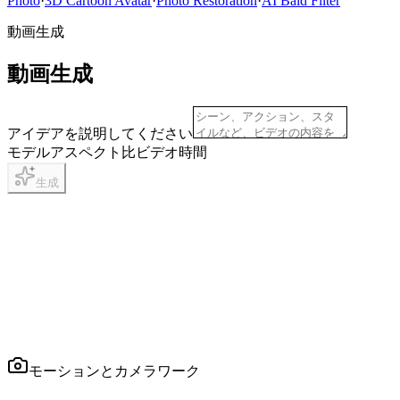
Photo
·
3D Cartoon Avatar
·
Photo Restoration
·
AI Bald Filter
動画生成
動画生成
アイデアを説明してください
モデル
アスペクト比
ビデオ時間
生成
モーションとカメラワーク