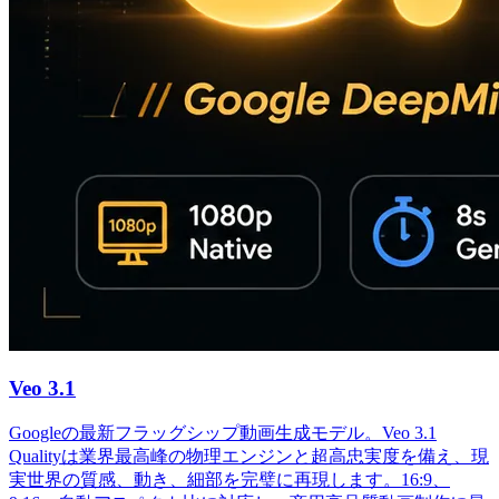
Veo 3.1
Googleの最新フラッグシップ動画生成モデル。Veo 3.1
Qualityは業界最高峰の物理エンジンと超高忠実度を備え、現
実世界の質感、動き、細部を完璧に再現します。16:9、