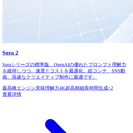
Sora 2
Soraシリーズの標準版。OpenAIの優れたプロンプト理解力
を維持しつつ、速度とコストを最適化。絵コンテ、SNS動
画、迅速なクリエイティブ制作に最適です。
最高峰エンジン
意味理解力
4K超高精細
長時間生成
+
2
查看详情