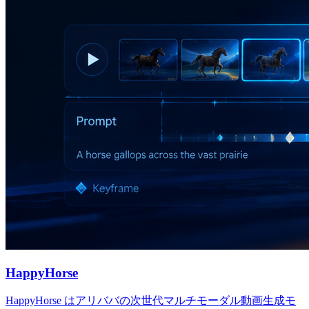
HappyHorse
HappyHorse はアリババの次世代マルチモーダル動画生成モ