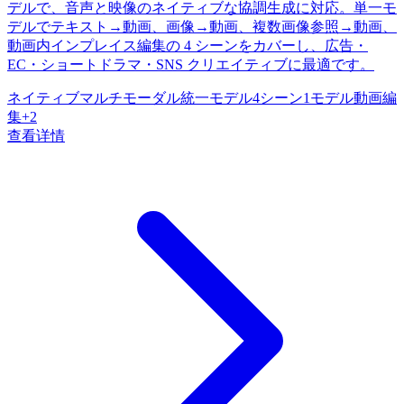
デルで、音声と映像のネイティブな協調生成に対応。単一モ
デルでテキスト→動画、画像→動画、複数画像参照→動画、
動画内インプレイス編集の 4 シーンをカバーし、広告・
EC・ショートドラマ・SNS クリエイティブに最適です。
ネイティブマルチモーダル
統一モデル
4シーン1モデル
動画編
集
+
2
查看详情