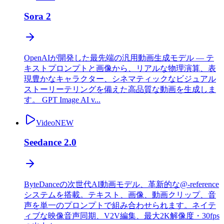
Sora 2
OpenAIが開発した最先端の汎用動画生成モデル — テ
キストプロンプトと画像から、リアルな物理演算、表
現豊かなキャラクター、シネマティックなビジュアル
ストーリーテリングを備えた高品質な動画を生成しま
す。 GPT Image AI v...
Video
NEW
Seedance 2.0
ByteDanceの次世代AI動画モデル、革新的な@-reference
システムを搭載。テキスト、画像、動画クリップ、音
声を単一のプロンプトで組み合わせられます。ネイテ
ィブな映像音声同期、V2V編集、最大2K解像度・30fps