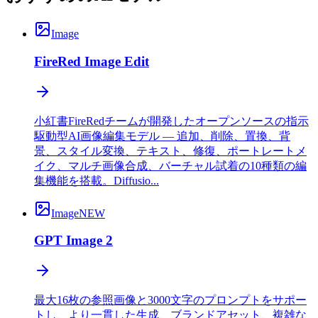
Image
FireRed Image Edit
小紅書FireRedチームが開発したオープンソースの指示
駆動型AI画像編集モデル — 追加、削除、置換、背
景、スタイル変換、テキスト、修復、ポートレートメ
イク、マルチ画像合成、バーチャル試着の10種類の編
集機能を搭載。Diffusio...
Image
NEW
GPT Image 2
最大16枚の参照画像と3000文字のプロンプトをサポー
トし、より一貫した生成、ブランドアセット、複雑な