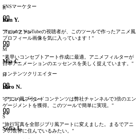
SNSマーケター
R
Ren Y.
"
TwitchとYouTubeの視聴者が、このツールで作ったアニメ風
アニメファン
プロフィール画像を気に入っています！
"
M
"
素早いコンセプトアート作成に最適。アニメフィルターが
Mia C.
日本アニメーションのエッセンスを美しく捉えています。
"
コンテンツクリエイター
H
Hiro N.
"
アニメ風ブランドコンテンツは弊社チャンネルで3倍のエン
イラストレーター
ゲージメントを獲得。このツールで簡単に実現。
"
S
"
旅行写真を全部ジブリ風アートに変えました。まるでアニ
Sofia L.
メの世界に住んでいるみたい。
"