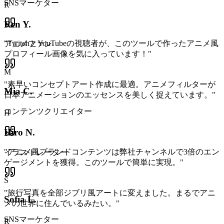
SNSマーケター
R
Ren Y.
"
TwitchとYouTubeの視聴者が、このツールで作ったアニメ風
アニメファン
プロフィール画像を気に入っています！
"
M
"
素早いコンセプトアート作成に最適。アニメフィルターが
Mia C.
日本アニメーションのエッセンスを美しく捉えています。
"
コンテンツクリエイター
H
Hiro N.
"
アニメ風ブランドコンテンツは弊社チャンネルで3倍のエン
イラストレーター
ゲージメントを獲得。このツールで簡単に実現。
"
S
"
旅行写真を全部ジブリ風アートに変えました。まるでアニ
Sofia L.
メの世界に住んでいるみたい。
"
SNSマーケター
R