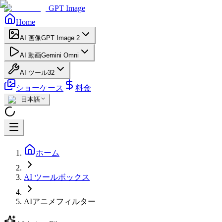
GPT Image
Home
AI 画像
GPT Image 2
AI 動画
Gemini Omni
AI ツール
32
ショーケース
料金
日本語
ホーム
AI ツールボックス
AIアニメフィルター