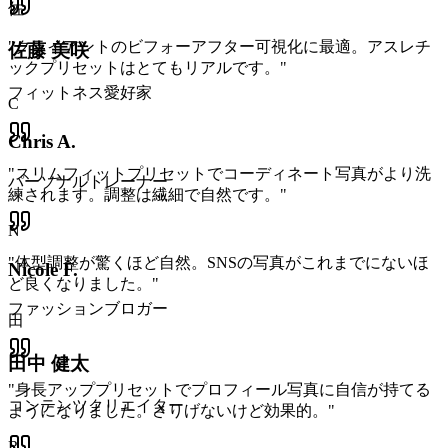
佐
"
クライアントのビフォーアフター可視化に最適。アスレチ
佐藤 美咲
ックプリセットはとてもリアルです。
"
フィットネス愛好家
C
Chris A.
"
スリムフィットプリセットでコーディネート写真がより洗
パーソナルトレーナー
練されます。調整は繊細で自然です。
"
N
"
体型調整が驚くほど自然。SNSの写真がこれまでにないほ
Nicole F.
ど良くなりました。
"
ファッションブロガー
田
田中 健太
"
身長アッププリセットでプロフィール写真に自信が持てる
コンテンツクリエイター
ようになりました。さりげないけど効果的。
"
R