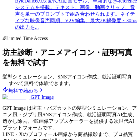
ByteDanceの次世代AI動画モデル、革新的な@-reference
システムを搭載。テキスト、画像、動画クリップ、音
声を単一のプロンプトで組み合わせられます。ネイテ
ィブな映像音声同期、V2V編集、最大2K解像度・30fps
の出力を...
Limited Time Access
坊主診断・アニメアイコン・証明写真
を無料で試す
髪型シミュレーション、SNSアイコン作成、就活証明写真
— すべて無料で体験できます。
無料で始める
GPT Image
GPT Image は坊主・バズカットの髪型シミュレーション、ア
ニメ風・ジブリ風SNSアイコン作成、就活証明写真AI生成、
透かし除去、4K画像アップスケーラーを提供する次世代AI
プラットフォームです。
LINE・Xのプロフィール画像から商品撮影まで、プロ品質