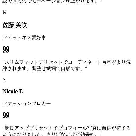
認できるのでモチベーションが上がります。
"
佐
佐藤 美咲
フィットネス愛好家
"
スリムフィットプリセットでコーディネート写真がより洗
練されます。調整は繊細で自然です。
"
N
Nicole F.
ファッションブロガー
"
身長アッププリセットでプロフィール写真に自信が持てる
ようになりました。さりげないけど効果的。
"