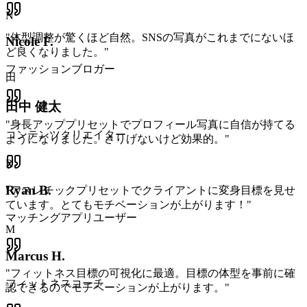
N
"
体型調整が驚くほど自然。SNSの写真がこれまでにないほ
Nicole F.
ど良くなりました。
"
ファッションブロガー
田
田中 健太
"
身長アッププリセットでプロフィール写真に自信が持てる
コンテンツクリエイター
ようになりました。さりげないけど効果的。
"
R
Ryan B.
"
アスレチックプリセットでクライアントに変身目標を見せ
ています。とてもモチベーションが上がります！
"
マッチングアプリユーザー
M
Marcus H.
"
フィットネス目標の可視化に最適。目標の体型を事前に確
フィットネスコーチ
認できるのでモチベーションが上がります。
"