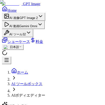
GPT Image
Home
AI 画像
GPT Image 2
AI 動画
Gemini Omni
AI ツール
32
ショーケース
料金
日本語
ホーム
AI ツールボックス
AIボディエディター