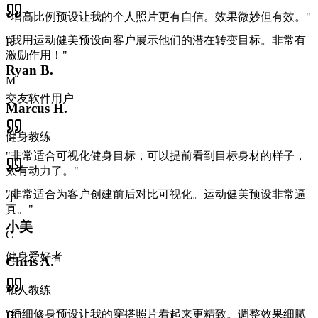
"
增高比例预设让我的个人照片更有自信。效果微妙但有效。
"
"
我用运动健美预设向客户展示他们的潜在转变目标。非常有
R
激励作用！
"
Ryan B.
M
交友软件用户
Marcus H.
健身教练
"
非常适合可视化健身目标，可以提前看到目标身材的样子，
太有动力了。
"
"
非常适合为客户创建前后对比可视化。运动健美预设非常逼
小
真。
"
小美
C
健身爱好者
Chris A.
私人教练
"
纤细修身预设让我的穿搭照片看起来更精致。调整效果细腻