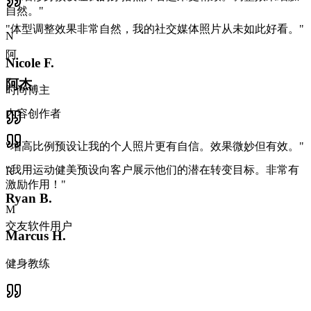
自然。
"
"
体型调整效果非常自然，我的社交媒体照片从未如此好看。
"
N
阿
Nicole F.
阿杰
时尚博主
内容创作者
"
增高比例预设让我的个人照片更有自信。效果微妙但有效。
"
"
我用运动健美预设向客户展示他们的潜在转变目标。非常有
R
激励作用！
"
Ryan B.
M
交友软件用户
Marcus H.
健身教练