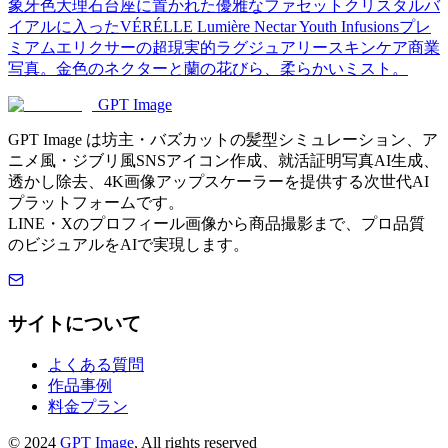
象牙色大理石台座に置かれた優雅なファセットクリスタルバ
イアルに入ったVÉRÉLLE Lumière Nectar Youth Infusionsプレ
ミアムエリクサーの超現実的ラグジュアリースキンケア商業
写真。金色のネクターと蘭の花びら、柔らかいミスト。
GPT Image
GPT Image は坊主・バズカットの髪型シミュレーション、ア
ニメ風・ジブリ風SNSアイコン作成、就活証明写真AI生成、
透かし除去、4K画像アップスケーラーを提供する次世代AI
プラットフォームです。
LINE・Xのプロフィール画像から商品撮影まで、プロ品質
のビジュアルをAIで実現します。
サイトについて
よくある質問
作品事例
料金プラン
©
2024
GPT Image
, All rights reserved