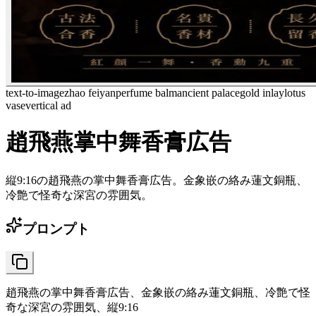
text-to-image
zhao feiyan
perfume balm
ancient palace
gold inlay
lotus
vase
vertical ad
趙飛燕掌中舞香膏広告
縦9:16の趙飛燕の掌中舞香膏広告。金象嵌の絡み蓮文銅瓶、
冷艶で怪奇な深宮の雰囲気。
プロンプト
趙飛燕の掌中舞香膏広告、金象嵌の絡み蓮文銅瓶、冷艶で怪
奇な深宮の雰囲気、縦9:16