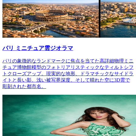
パリ ミニチュア雲ジオラマ
パリの象徴的なランドマークに焦点を当てた高詳細物理ミニ
チュア博物館模型のフォトリアリスティックなティルトシフ
トクローズアップ。現実的な地形、ドラマチックなサイドラ
イトと長い影、浅い被写界深度、そして晴れた空に3D雲で
彫刻された都市名。