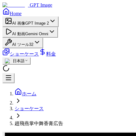
GPT Image
Home
AI 画像
GPT Image 2
AI 動画
Gemini Omni
AI ツール
32
ショーケース
料金
日本語
ホーム
ショーケース
趙飛燕掌中舞香膏広告