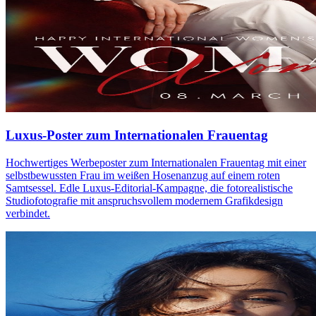
Luxus-Poster zum Internationalen Frauentag
Hochwertiges Werbeposter zum Internationalen Frauentag mit einer
selbstbewussten Frau im weißen Hosenanzug auf einem roten
Samtsessel. Edle Luxus-Editorial-Kampagne, die fotorealistische
Studiofotografie mit anspruchsvollem modernem Grafikdesign
verbindet.