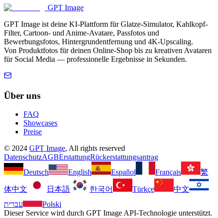
GPT Image
GPT Image ist deine KI-Plattform für Glatze-Simulator, Kahlkopf-
Filter, Cartoon- und Anime-Avatare, Passfotos und
Bewerbungsfotos, Hintergrundentfernung und 4K-Upscaling.
Von Produktfotos für deinen Online-Shop bis zu kreativen Avataren
für Social Media — professionelle Ergebnisse in Sekunden.
Über uns
FAQ
Showcases
Preise
©
2024
GPT Image
, All rights reserved
Datenschutz
AGB
Erstattung
Rückerstattungsantrag
Deutsch
English
Español
Français
繁
体中文
日本語
한국어
Türkçe
中文
עברית
Polski
Dieser Service wird durch GPT Image API-Technologie unterstützt.