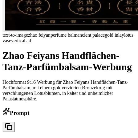
text-to-image
zhao feiyan
perfume balm
ancient palace
gold inlay
lotus
vase
vertical ad
Zhao Feiyans Handflächen-
Tanz-Parfümbalsam-Werbung
Hochformat 9:16 Werbung für Zhao Feiyans Handflächen-Tanz-
Parfümbalsam, mit einem goldverzierten Bronzekrug mit
verschlungenen Lotusblumen, in kalter und unheimlicher
Palastatmosphäre.
Prompt