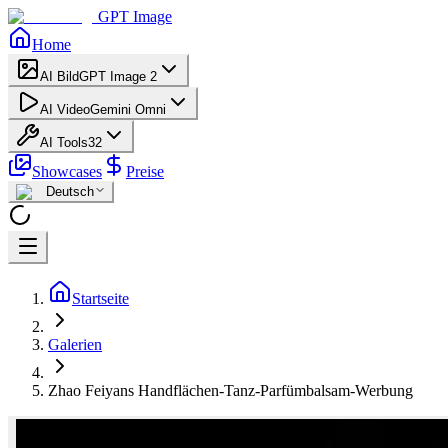
GPT Image
Home
AI Bild
GPT Image 2
AI Video
Gemini Omni
AI Tools
32
Showcases
Preise
Deutsch
Startseite
Galerien
Zhao Feiyans Handflächen-Tanz-Parfümbalsam-Werbung