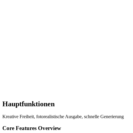
Bild
Video
Grok Imagine
16:9
Generieren
20
Generieren
20
Hauptfunktionen
Kreative Freiheit, fotorealistische Ausgabe, schnelle Generierung
Core Features Overview