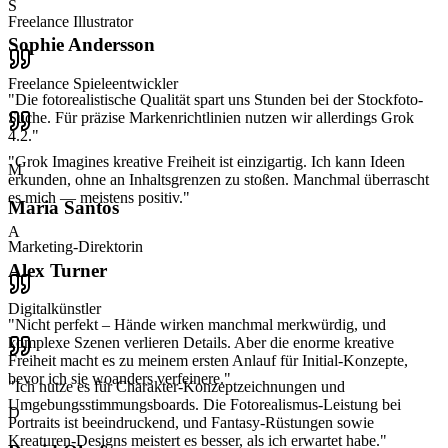
S
Freelance Illustrator
Sophie Andersson
Freelance Spieleentwickler
"
Die fotorealistische Qualität spart uns Stunden bei der Stockfoto-
Suche. Für präzise Markenrichtlinien nutzen wir allerdings Grok
4.2.
"
"
Grok Imagines kreative Freiheit ist einzigartig. Ich kann Ideen
M
erkunden, ohne an Inhaltsgrenzen zu stoßen. Manchmal überrascht
es mich — meistens positiv.
"
Maria Santos
A
Marketing-Direktorin
Alex Turner
Digitalkünstler
"
Nicht perfekt – Hände wirken manchmal merkwürdig, und
komplexe Szenen verlieren Details. Aber die enorme kreative
Freiheit macht es zu meinem ersten Anlauf für Initial-Konzepte,
bevor ich sie woanders verfeinere.
"
"
Ich nutze es für Charakter-Konzeptzeichnungen und
Umgebungsstimmungsboards. Die Fotorealismus-Leistung bei
D
Portraits ist beeindruckend, und Fantasy-Rüstungen sowie
Kreaturen-Designs meistert es besser, als ich erwartet habe.
"