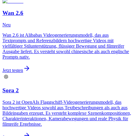
Wan 2.6
Neu
Wan 2.6 ist Alibabas Videogenerierungsmodell, das aus
Textprompts und Referenzbildern hochwertige Videos mit
vielfältiger Stilunterstützung, flüssiger Bewegung und filmreifer
Ausgabe liefert. Es versteht sowohl chinesische als auch englische
Prompts nativ.
Jetzt testen
Sora 2
Sora 2 ist OpenAIs Flaggschiff-Videogenerierungsmodell, das
hochwertige Videos sowohl aus Textbeschreibungen als auch aus
Bildeingaben erzeugt. Es versteht komplexe Szenenkompositionen,
Charakterinteraktionen, Kamerabewegungen und reale Physik für
filmreife Ergebnisse.