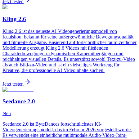
Jetzt testen
Kling 2.6
Kling 2.6 ist das neueste AI-Videogenerierungsmodell von
Kuaishou, bekannt für seine außergewöhnliche Bewegungsqualität
und filmreife Ausgabe. Basierend auf fortschrittlicher raum-zeitlicher
Modellierung erzeugt Kling 2.6 Videos mit fließenden
Charakterbewegungen, dynamischen Kameraübergängen und
reichhaltigen visuellen Details. Es unterstützt sowohl Text-zu-Video
als auch Bild-zu-Video und ist ein vielseitiges Werkzeug für
Kreative, die professionelle AI-Videoinhalte suchen.
Jetzt testen
Seedance 2.0
Neu
Seedance 2.0 ist ByteDances fortschrittlichstes KI-
Videogenerierungsmodell, das im Februar 2026 vorgestellt wurde.
Es verwendet eine einheitliche multimodale Audio-Video-Joint-