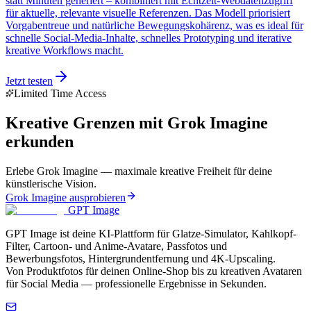
statt Minuten generiert – kombiniert mit Echtzeit-Webdatenzugriff
für aktuelle, relevante visuelle Referenzen. Das Modell priorisiert
Vorgabentreue und natürliche Bewegungskohärenz, was es ideal für
schnelle Social-Media-Inhalte, schnelles Prototyping und iterative
kreative Workflows macht.
Jetzt testen
Limited Time Access
Kreative Grenzen mit Grok Imagine
erkunden
Erlebe Grok Imagine — maximale kreative Freiheit für deine
künstlerische Vision.
Grok Imagine ausprobieren
GPT Image
GPT Image ist deine KI-Plattform für Glatze-Simulator, Kahlkopf-
Filter, Cartoon- und Anime-Avatare, Passfotos und
Bewerbungsfotos, Hintergrundentfernung und 4K-Upscaling.
Von Produktfotos für deinen Online-Shop bis zu kreativen Avataren
für Social Media — professionelle Ergebnisse in Sekunden.