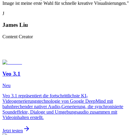
Image ist meine erste Wahl für schnelle kreative Visualisierungen.
"
J
James Liu
Content Creator
Veo 3.1
Neu
Veo 3.1 repräsentiert die fortschrittlichste KI-
Videogenerierungstechnologie von Google DeepMind mit
bahnbrechender nativer Audio-Generierung, die synchronisierte
Soundeffekte, Dialoge und Umgebungsaudio zusammen mit
Videoinhalten erstellt.
Jetzt testen