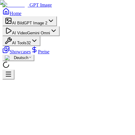
GPT Image
Home
AI Bild
GPT Image 2
AI Video
Gemini Omni
AI Tools
32
Showcases
Preise
Deutsch
Home
AI Video Generator
Grok Imagine