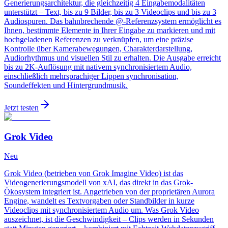
Generierungsarchitektur, die gleichzeitig 4 Eingabemodalitäten
unterstützt – Text, bis zu 9 Bilder, bis zu 3 Videoclips und bis zu 3
Audiospuren. Das bahnbrechende @-Referenzsystem ermöglicht es
Ihnen, bestimmte Elemente in Ihrer Eingabe zu markieren und mit
hochgeladenen Referenzen zu verknüpfen, um eine präzise
Kontrolle über Kamerabewegungen, Charakterdarstellung,
Audiorhythmus und visuellen Stil zu erhalten. Die Ausgabe erreicht
bis zu 2K-Auflösung mit nativem synchronisiertem Audio,
einschließlich mehrsprachiger Lippen synchronisation,
Soundeffekten und Hintergrundmusik.
Jetzt testen
Grok Video
Neu
Grok Video (betrieben von Grok Imagine Video) ist das
Videogenerierungsmodell von xAI, das direkt in das Grok-
Ökosystem integriert ist. Angetrieben von der proprietären Aurora
Engine, wandelt es Textvorgaben oder Standbilder in kurze
Videoclips mit synchronisiertem Audio um. Was Grok Video
auszeichnet, ist die Geschwindigkeit – Clips werden in Sekunden