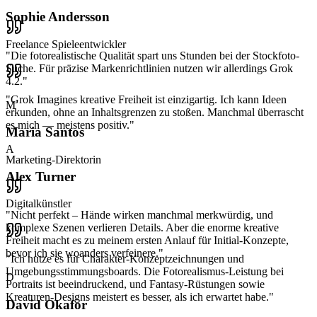
Sophie Andersson
Freelance Spieleentwickler
"
Die fotorealistische Qualität spart uns Stunden bei der Stockfoto-
Suche. Für präzise Markenrichtlinien nutzen wir allerdings Grok
4.2.
"
"
Grok Imagines kreative Freiheit ist einzigartig. Ich kann Ideen
M
erkunden, ohne an Inhaltsgrenzen zu stoßen. Manchmal überrascht
es mich — meistens positiv.
"
Maria Santos
A
Marketing-Direktorin
Alex Turner
Digitalkünstler
"
Nicht perfekt – Hände wirken manchmal merkwürdig, und
komplexe Szenen verlieren Details. Aber die enorme kreative
Freiheit macht es zu meinem ersten Anlauf für Initial-Konzepte,
bevor ich sie woanders verfeinere.
"
"
Ich nutze es für Charakter-Konzeptzeichnungen und
Umgebungsstimmungsboards. Die Fotorealismus-Leistung bei
D
Portraits ist beeindruckend, und Fantasy-Rüstungen sowie
Kreaturen-Designs meistert es besser, als ich erwartet habe.
"
David Okafor