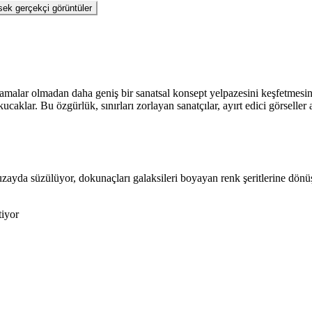
ek gerçekçi görüntüler
lamalar olmadan daha geniş bir sanatsal konsept yelpazesini keşfetmesi
klar. Bu özgürlük, sınırları zorlayan sanatçılar, ayırt edici görseller ar
ayda süzülüyor, dokunaçları galaksileri boyayan renk şeritlerine dönüşü
tiyor