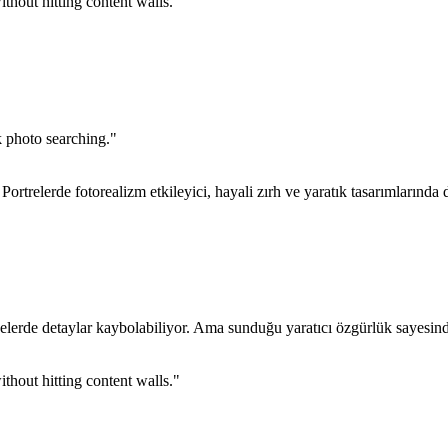
thout hitting content walls.
"
k photo searching.
"
ortrelerde fotorealizm etkileyici, hayali zırh ve yaratık tasarımlarınd
erde detaylar kaybolabiliyor. Ama sunduğu yaratıcı özgürlük sayesinde il
thout hitting content walls.
"