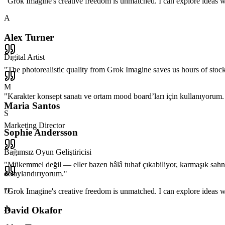
"
Grok Imagine's creative freedom is unmatched. I can explore ideas wi
A
Alex Turner
Digital Artist
"
The photorealistic quality from Grok Imagine saves us hours of stoc
M
"
Karakter konsept sanatı ve ortam mood board’ları için kullanıyorum. P
Maria Santos
S
Marketing Director
Sophie Andersson
Bağımsız Oyun Geliştiricisi
"
Mükemmel değil — eller bazen hâlâ tuhaf çıkabiliyor, karmaşık sahnel
detaylandırıyorum.
"
D
"
Grok Imagine's creative freedom is unmatched. I can explore ideas wi
A
David Okafor