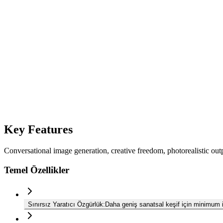
Grok Imagine
16:9
Oluştur
20
Oluştur
20
Key Features
Conversational image generation, creative freedom, photorealistic out
Temel Özellikler
Sınırsız Yaratıcı Özgürlük
:
Daha geniş sanatsal keşif için minimum i