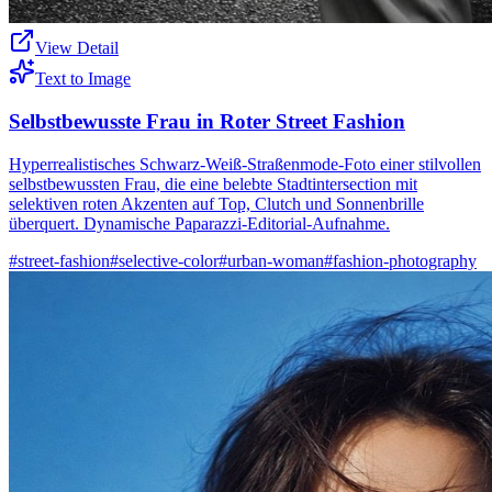
View Detail
Text to Image
Selbstbewusste Frau in Roter Street Fashion
Hyperrealistisches Schwarz-Weiß-Straßenmode-Foto einer stilvollen
selbstbewussten Frau, die eine belebte Stadtintersection mit
selektiven roten Akzenten auf Top, Clutch und Sonnenbrille
überquert. Dynamische Paparazzi-Editorial-Aufnahme.
#
street-fashion
#
selective-color
#
urban-woman
#
fashion-photography