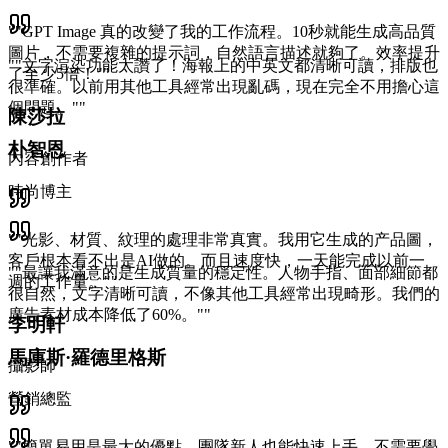
"
"GPT Image 真的改變了我的工作流程。10秒就能生成高品質
圖片，不需要複雜的提示詞，自然語言描述就夠了。效率提升
"
"文字渲染功能太讚了！海報上的中英文都清晰可讀，排版也
了至少5倍！"
"
很準確。以前用其他工具經常出現亂碼，現在完全不用擔心這
個問題。"
"
陳莎拉
朴智恩
內容創作者
時尚博主
"
"光影、材質、紋理的處理非常真實。我用它生成的产品圖，
客戶根本看不出是AI做的。而且速度快，一天能完成以前一
"
"最讓我滿意的是生成質量的穩定性。人物手指、面部細節都
週的工作量。"
"
很自然，文字清晰可讀，不像其他工具經常出現畸形。我們的
廣告素材成本降低了60%。"
"
李明軒
馬庫斯·羅德里格斯
攝影師
營銷總監
"
"簡單易用是最大的優點。團隊新人也能快速上手，不需要學