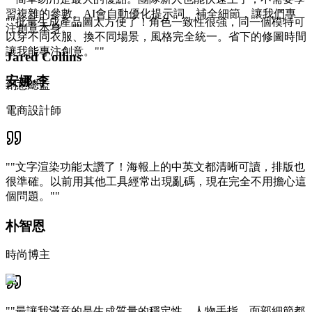
習複雜的參數。AI會自動優化提示詞、補全細節，讓我們專
"
"批量生成產品圖太方便了！角色一致性很強，同一個模特可
注創意本身。"
"
以穿不同衣服、換不同場景，風格完全統一。省下的修圖時間
讓我能專注創意。"
"
Jared Collins
安娜·李
創意總監
電商設計師
"
"文字渲染功能太讚了！海報上的中英文都清晰可讀，排版也
很準確。以前用其他工具經常出現亂碼，現在完全不用擔心這
個問題。"
"
朴智恩
時尚博主
"
"最讓我滿意的是生成質量的穩定性。人物手指、面部細節都