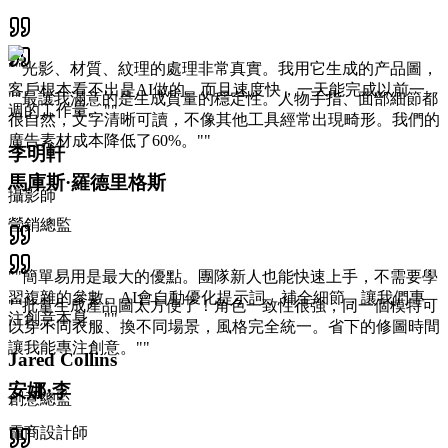
"
"光影、材質、紋理的處理非常真實。我用它生成的产品圖，
客戶根本看不出是AI做的。而且速度快，一天能完成以前一
"
"最讓我滿意的是生成質量的穩定性。人物手指、面部細節都
週的工作量。"
"
很自然，文字清晰可讀，不像其他工具經常出現畸形。我們的
廣告素材成本降低了60%。"
"
李明軒
馬庫斯·羅德里格斯
攝影師
營銷總監
"
"簡單易用是最大的優點。團隊新人也能快速上手，不需要學
習複雜的參數。AI會自動優化提示詞、補全細節，讓我們專
"
"批量生成產品圖太方便了！角色一致性很強，同一個模特可
注創意本身。"
"
以穿不同衣服、換不同場景，風格完全統一。省下的修圖時間
讓我能專注創意。"
"
Jared Collins
安娜·李
創意總監
電商設計師