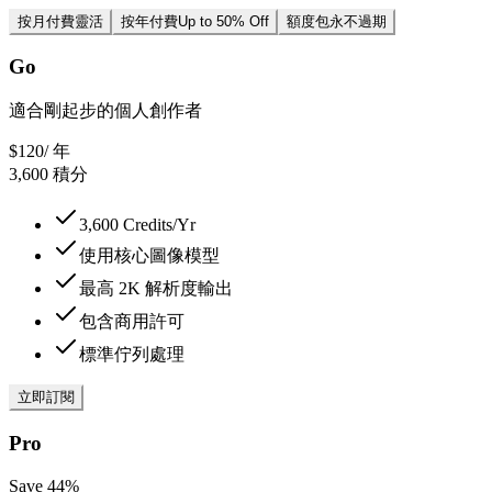
按月付費
靈活
按年付費
Up to 50% Off
額度包
永不過期
Go
適合剛起步的個人創作者
$120
/ 年
3,600
積分
3,600 Credits/Yr
使用核心圖像模型
最高 2K 解析度輸出
包含商用許可
標準佇列處理
立即訂閱
Pro
Save 44%