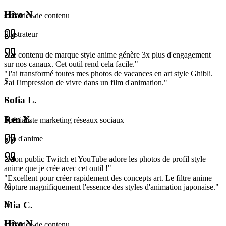
Hiro N.
Créatrice de contenu
Illustrateur
"
Le contenu de marque style anime génère 3x plus d'engagement
sur nos canaux. Cet outil rend cela facile.
"
"
J'ai transformé toutes mes photos de vacances en art style Ghibli.
S
J'ai l'impression de vivre dans un film d'animation.
"
Sofia L.
R
Ren Y.
Spécialiste marketing réseaux sociaux
Fan d'anime
"
Mon public Twitch et YouTube adore les photos de profil style
anime que je crée avec cet outil !
"
"
Excellent pour créer rapidement des concepts art. Le filtre anime
M
capture magnifiquement l'essence des styles d'animation japonaise.
"
Mia C.
H
Hiro N.
Créatrice de contenu