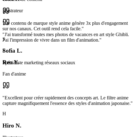
Illustrateur
"
Le contenu de marque style anime génère 3x plus d'engagement
sur nos canaux. Cet outil rend cela facile.
"
"
J'ai transformé toutes mes photos de vacances en art style Ghibli.
S
J'ai l'impression de vivre dans un film d'animation.
"
Sofia L.
R
Ren Y.
Spécialiste marketing réseaux sociaux
Fan d'anime
"
Excellent pour créer rapidement des concepts art. Le filtre anime
capture magnifiquement l'essence des styles d'animation japonaise.
"
H
Hiro N.