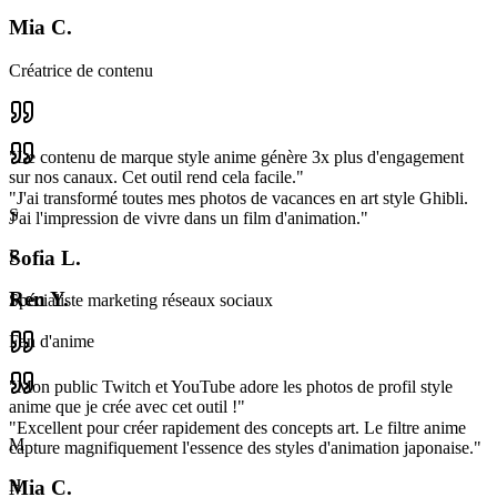
Mia C.
Créatrice de contenu
"
Le contenu de marque style anime génère 3x plus d'engagement
sur nos canaux. Cet outil rend cela facile.
"
"
J'ai transformé toutes mes photos de vacances en art style Ghibli.
S
J'ai l'impression de vivre dans un film d'animation.
"
Sofia L.
R
Ren Y.
Spécialiste marketing réseaux sociaux
Fan d'anime
"
Mon public Twitch et YouTube adore les photos de profil style
anime que je crée avec cet outil !
"
"
Excellent pour créer rapidement des concepts art. Le filtre anime
M
capture magnifiquement l'essence des styles d'animation japonaise.
"
Mia C.
H