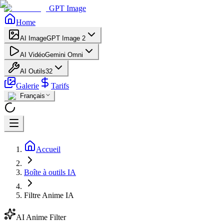
GPT Image
Home
AI Image
GPT Image 2
AI Vidéo
Gemini Omni
AI Outils
32
Galerie
Tarifs
Français
Accueil
Boîte à outils IA
Filtre Anime IA
AI Anime Filter