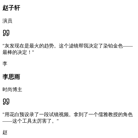
赵子轩
演员
"
灰发现在是最火的趋势。这个滤镜帮我决定了染铂金色——
最棒的决定！
"
李
李思雨
时尚博主
"
用花白预设录了一段试镜视频。拿到了一个儒雅教授的角色
——这个工具太厉害了。
"
赵