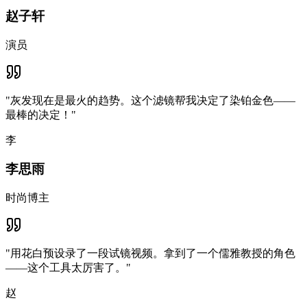
赵子轩
演员
"
灰发现在是最火的趋势。这个滤镜帮我决定了染铂金色——
最棒的决定！
"
李
李思雨
时尚博主
"
用花白预设录了一段试镜视频。拿到了一个儒雅教授的角色
——这个工具太厉害了。
"
赵