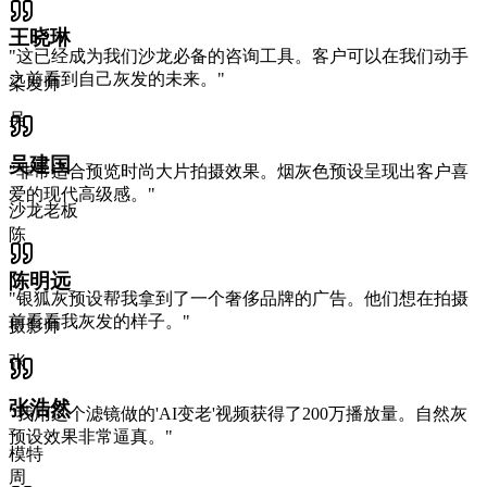
王晓琳
"
这已经成为我们沙龙必备的咨询工具。客户可以在我们动手
之前看到自己灰发的未来。
"
染发师
吴
吴建国
"
非常适合预览时尚大片拍摄效果。烟灰色预设呈现出客户喜
爱的现代高级感。
"
沙龙老板
陈
陈明远
"
银狐灰预设帮我拿到了一个奢侈品牌的广告。他们想在拍摄
前看看我灰发的样子。
"
摄影师
张
张浩然
"
我用这个滤镜做的'AI变老'视频获得了200万播放量。自然灰
预设效果非常逼真。
"
模特
周