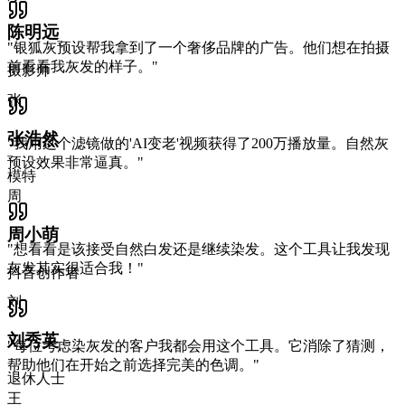
陈明远
"
银狐灰预设帮我拿到了一个奢侈品牌的广告。他们想在拍摄
前看看我灰发的样子。
"
摄影师
张
张浩然
"
我用这个滤镜做的'AI变老'视频获得了200万播放量。自然灰
预设效果非常逼真。
"
模特
周
周小萌
"
想看看是该接受自然白发还是继续染发。这个工具让我发现
灰发其实很适合我！
"
抖音创作者
刘
刘秀英
"
每位考虑染灰发的客户我都会用这个工具。它消除了猜测，
帮助他们在开始之前选择完美的色调。
"
退休人士
王