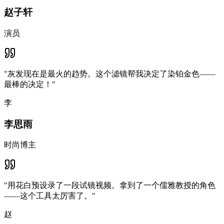
赵子轩
演员
"
灰发现在是最火的趋势。这个滤镜帮我决定了染铂金色——
最棒的决定！
"
李
李思雨
时尚博主
"
用花白预设录了一段试镜视频。拿到了一个儒雅教授的角色
——这个工具太厉害了。
"
赵