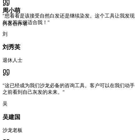
周小萌
"
想看看是该接受自然白发还是继续染发。这个工具让我发现
灰发其实很适合我！
"
抖音创作者
刘
刘秀英
退休人士
"
这已经成为我们沙龙必备的咨询工具。客户可以在我们动手
之前看到自己灰发的未来。
"
吴
吴建国
沙龙老板