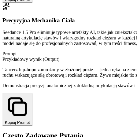
Precyzyjna Mechanika Ciała
Seedance 1.5 Pro eliminuje typowe artefakty AI, takie jak zniekszt
naturalną artykulację stawów i wiarygodny rozkład ciężaru w każdej 
model nadaje się do profesjonalnych zastosowań, w tym treści fitness,
Prompt
Przykładowy wynik (Output)
Tancerz hip-hopu zamrożony w złożonej pozie — jedna ręka na ziemi, 
ruchu wskazujące siłę obrotową i rozkład ciężaru. Żywe miejskie tł
Demonstracja precyzji anatomicznej z dokładną artykulacją stawów i
Kopiuj Prompt
Często Zadawane Pytania