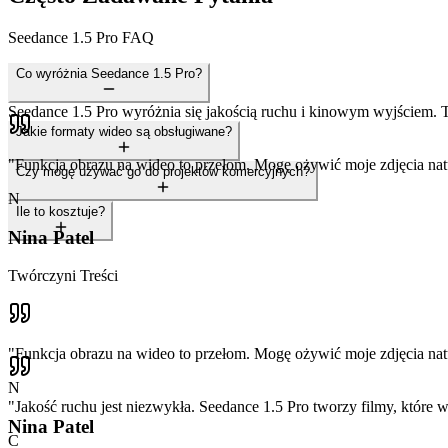
Seedance 1.5 Pro FAQ
Co wyróżnia Seedance 1.5 Pro?
Seedance 1.5 Pro wyróżnia się jakością ruchu i kinowym wyjściem. Tw
Jakie formaty wideo są obsługiwane?
"
Funkcja obrazu na wideo to przełom. Mogę ożywić moje zdjęcia n
Czy mogę używać go do projektów komercyjnych?
N
Ile to kosztuje?
Nina Patel
Twórczyni Treści
"
Funkcja obrazu na wideo to przełom. Mogę ożywić moje zdjęcia n
N
"
Jakość ruchu jest niezwykła. Seedance 1.5 Pro tworzy filmy, które w
Nina Patel
C