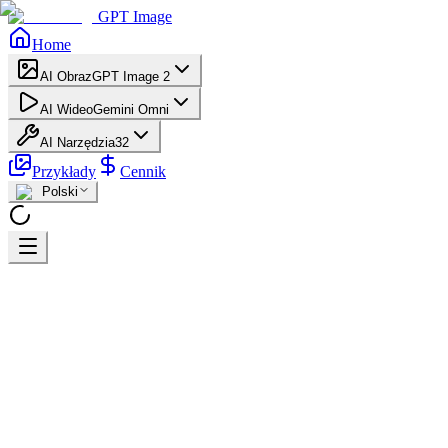
GPT Image
Home
AI Obraz
GPT Image 2
AI Wideo
Gemini Omni
AI Narzędzia
32
Przykłady
Cennik
Polski
Home
Generator Wideo AI
Seedance 1.5 Pro