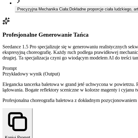
Precyzyjna Mechanika Ciała
:
Dokładne proporcje ciała ludzkiego, ar
Profesjonalne Generowanie Tańca
Seedance 1.5 Pro specjalizuje się w generowaniu realistycznych sek
ekspresyjną choreografię. Każdy ruch podlega prawidłowej mechanice 
drugiej. Ta specjalizacja czyni go wiodącym modelem AI do treści 
Prompt
Przykładowy wynik (Output)
Elegancka tancerka baletowa w grand jeté uchwycona w powietrzu. Po
lądowania. Bogate reflektory sceniczne w kolorze magenty i cyjanu t
Profesjonalna choreografia baletowa z dokładnym pozycjonowaniem 
Kopiuj Prompt