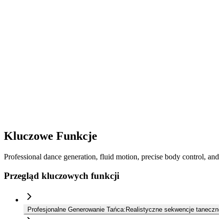
Seedance 1.5 Pro
16:9
·
5s
·
480p
·
Generuj
40
Generuj
40
Kluczowe Funkcje
Professional dance generation, fluid motion, precise body control, and
Przegląd kluczowych funkcji
Profesjonalne Generowanie Tańca
:
Realistyczne sekwencje taneczne