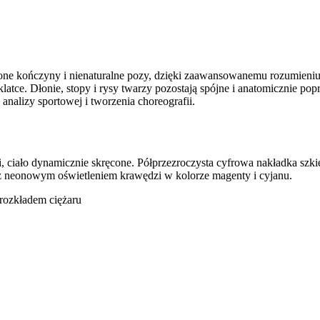
ałcone kończyny i nienaturalne pozy, dzięki zaawansowanemu rozumieni
klatce. Dłonie, stopy i rysy twarzy pozostają spójne i anatomicznie p
 analizy sportowej i tworzenia choreografii.
ciało dynamicznie skręcone. Półprzezroczysta cyfrowa nakładka szkiele
o z neonowym oświetleniem krawędzi w kolorze magenty i cyjanu.
 rozkładem ciężaru