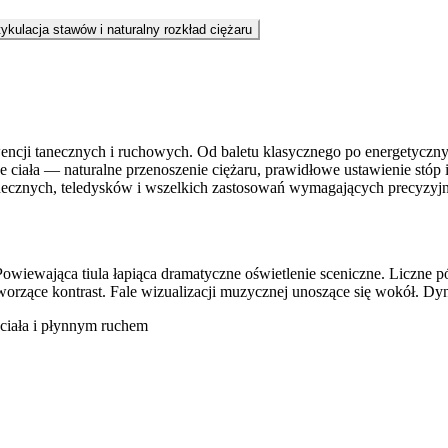
tykulacja stawów i naturalny rozkład ciężaru
wencji tanecznych i ruchowych. Od baletu klasycznego po energetyczny
ciała — naturalne przenoszenie ciężaru, prawidłowe ustawienie stóp i 
tanecznych, teledysków i wszelkich zastosowań wymagających precyzyj
wiewająca tiula łapiąca dramatyczne oświetlenie sceniczne. Liczne pó
worzące kontrast. Fale wizualizacji muzycznej unoszące się wokół. Dyn
ciała i płynnym ruchem