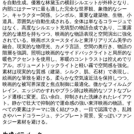
を自動生成。優雅な林黛玉の横顔シルエットが外枠となり、
内部にはテーマに最も適した完全な世界観、象徴的なシー
ン、キャラクター関係、シンボル、重要な建築物、生物、小
道具、雰囲気が自動生成される。全体は単なるコラージュで
はなく、高度なシルエット充填型の物語合成であり、二重露
光的な連想を持ちつつ、映画的な物語表現と空間演出に強化
されている。映画ポスタースタイルと東洋リアリズム美学の
融合。現実的な物理光、カメラ言語、空間の奥行き、物語の
階層を強調。照明は映画的なサイドバックライトと局所的な
暖色アクセントを使用し、寒暖のコントラストは控えめでリ
アル。ボリューメトリックライトと軽い霧で空間感を強化。
素材は現実的な質感（建築、シルク、肌、石材）で表現し、
絵画的な筆致を避ける。柔らかな空気遠近法を保持しつつ、
映画的な被写界深度と焦点制御に最適化。微かなフィルムグ
レイン、エッジのかすれやブラシ跡は映画的なソフトなブレ
ンド遷移に変更。広い余白、抑制された洗練されたレイアウ
ト。静かで壮大で抑制的で運命感の強い東洋映画の物語。す
べての要素はテーマに強く結びつき、一目で認識でき、乱雑
さやハードコラージュ、テンプレート背景、安っぽいファン
タジー素材を避ける。