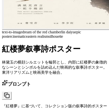
text-to-image
dream of the red chamber
lin daiyu
epic
poster
cinematic
eastern realism
silhouette
紅楼夢叙事詩ポスター
林黛玉の横顔シルエットを輪郭とし、内部に紅楼夢の象徴的
なシーンとシンボルを詰め込んだ映画的な叙事詩ポスター。
東洋リアリズムと映画美学を融合。
プロンプト
『紅楼夢』に基づいて、コレクション版の叙事詩的ポスター