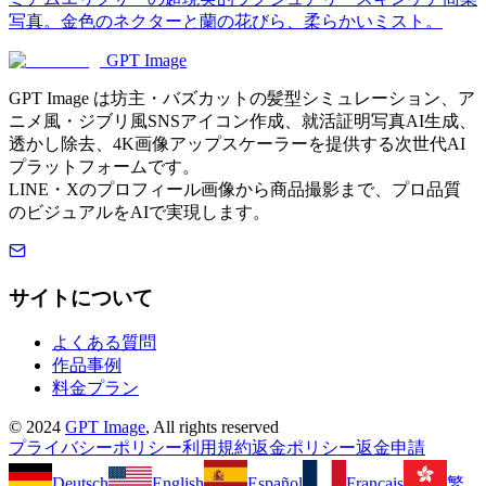
写真。金色のネクターと蘭の花びら、柔らかいミスト。
GPT Image
GPT Image は坊主・バズカットの髪型シミュレーション、ア
ニメ風・ジブリ風SNSアイコン作成、就活証明写真AI生成、
透かし除去、4K画像アップスケーラーを提供する次世代AI
プラットフォームです。
LINE・Xのプロフィール画像から商品撮影まで、プロ品質
のビジュアルをAIで実現します。
サイトについて
よくある質問
作品事例
料金プラン
©
2024
GPT Image
, All rights reserved
プライバシーポリシー
利用規約
返金ポリシー
返金申請
Deutsch
English
Español
Français
繁