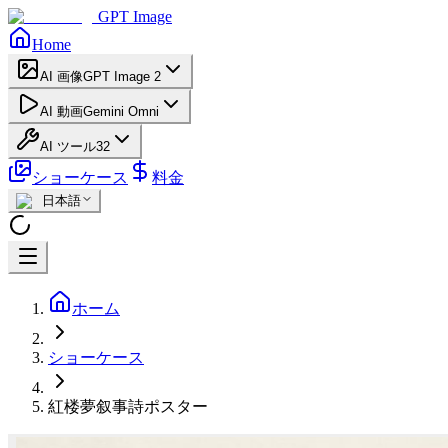
GPT Image
Home
AI 画像
GPT Image 2
AI 動画
Gemini Omni
AI ツール
32
ショーケース
料金
日本語
ホーム
ショーケース
紅楼夢叙事詩ポスター