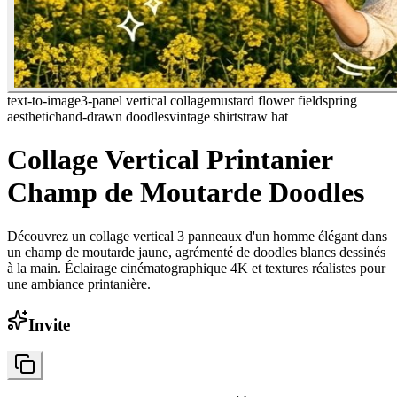
text-to-image
3-panel vertical collage
mustard flower field
spring
aesthetic
hand-drawn doodles
vintage shirt
straw hat
Collage Vertical Printanier
Champ de Moutarde Doodles
Découvrez un collage vertical 3 panneaux d'un homme élégant dans
un champ de moutarde jaune, agrémenté de doodles blancs dessinés
à la main. Éclairage cinématographique 4K et textures réalistes pour
une ambiance printanière.
Invite