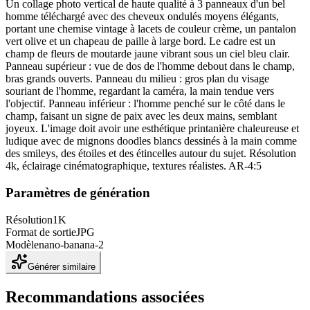
Un collage photo vertical de haute qualité à 3 panneaux d'un bel
homme téléchargé avec des cheveux ondulés moyens élégants,
portant une chemise vintage à lacets de couleur crème, un pantalon
vert olive et un chapeau de paille à large bord. Le cadre est un
champ de fleurs de moutarde jaune vibrant sous un ciel bleu clair.
Panneau supérieur : vue de dos de l'homme debout dans le champ,
bras grands ouverts. Panneau du milieu : gros plan du visage
souriant de l'homme, regardant la caméra, la main tendue vers
l'objectif. Panneau inférieur : l'homme penché sur le côté dans le
champ, faisant un signe de paix avec les deux mains, semblant
joyeux. L'image doit avoir une esthétique printanière chaleureuse et
ludique avec de mignons doodles blancs dessinés à la main comme
des smileys, des étoiles et des étincelles autour du sujet. Résolution
4k, éclairage cinématographique, textures réalistes. AR-4:5
Paramètres de génération
Résolution
1K
Format de sortie
JPG
Modèle
nano-banana-2
Générer similaire
Recommandations associées