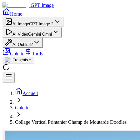
GPT Image
Home
AI Image
GPT Image 2
AI Vidéo
Gemini Omni
AI Outils
32
Galerie
Tarifs
Français
Accueil
Galerie
Collage Vertical Printanier Champ de Moutarde Doodles