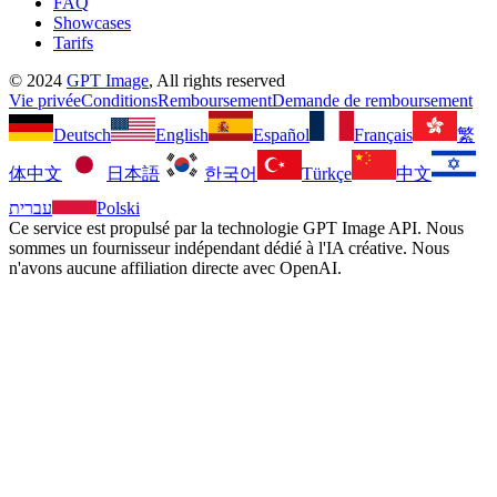
FAQ
Showcases
Tarifs
©
2024
GPT Image
, All rights reserved
Vie privée
Conditions
Remboursement
Demande de remboursement
Deutsch
English
Español
Français
繁
体中文
日本語
한국어
Türkçe
中文
עברית
Polski
Ce service est propulsé par la technologie GPT Image API. Nous
sommes un fournisseur indépendant dédié à l'IA créative. Nous
n'avons aucune affiliation directe avec OpenAI.