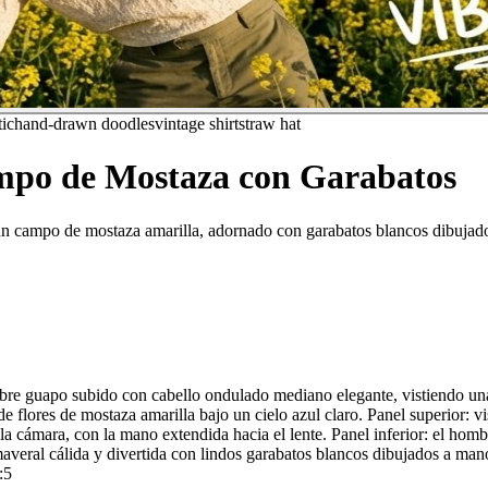
tic
hand-drawn doodles
vintage shirt
straw hat
ampo de Mostaza con Garabatos
un campo de mostaza amarilla, adornado con garabatos blancos dibujado
ombre guapo subido con cabello ondulado mediano elegante, vistiendo un
 flores de mostaza amarilla bajo un cielo azul claro. Panel superior: vi
la cámara, con la mano extendida hacia el lente. Panel inferior: el ho
eral cálida y divertida con lindos garabatos blancos dibujados a mano c
:5