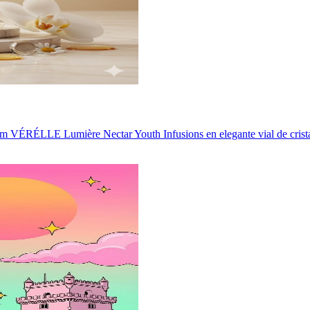
emium VÉRÉLLE Lumière Nectar Youth Infusions en elegante vial de crist