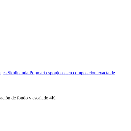
sonajes Skullpanda Popmart esponjosos en composición exacta de
inación de fondo y escalado 4K.