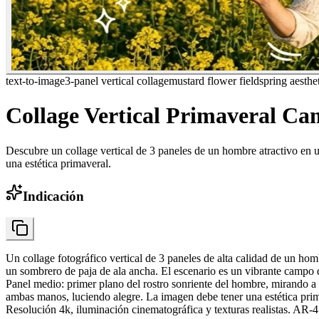
text-to-image
3-panel vertical collage
mustard flower field
spring aesthe
Collage Vertical Primaveral C
Descubre un collage vertical de 3 paneles de un hombre atractivo en 
una estética primaveral.
Indicación
Un collage fotográfico vertical de 3 paneles de alta calidad de un h
un sombrero de paja de ala ancha. El escenario es un vibrante campo de
Panel medio: primer plano del rostro sonriente del hombre, mirando a 
ambas manos, luciendo alegre. La imagen debe tener una estética primav
Resolución 4k, iluminación cinematográfica y texturas realistas. AR-4