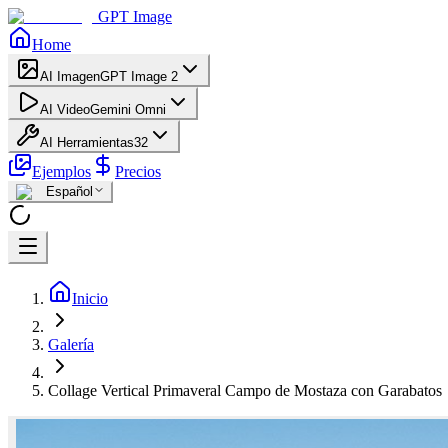
GPT Image
Home
AI Imagen
GPT Image 2
AI Video
Gemini Omni
AI Herramientas
32
Ejemplos
Precios
Español
Inicio
Galería
Collage Vertical Primaveral Campo de Mostaza con Garabatos