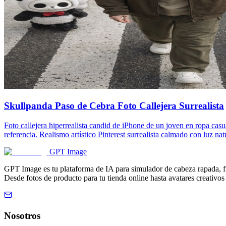
Skullpanda Paso de Cebra Foto Callejera Surrealista
Foto callejera hiperrealista candid de iPhone de un joven en ropa ca
referencia. Realismo artístico Pinterest surrealista calmado con luz nat
GPT Image
GPT Image es tu plataforma de IA para simulador de cabeza rapada, fil
Desde fotos de producto para tu tienda online hasta avatares creativo
Nosotros