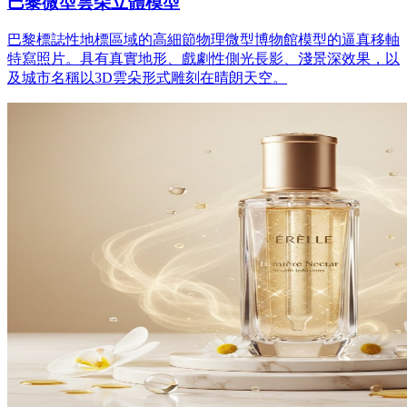
巴黎微型雲朵立體模型
巴黎標誌性地標區域的高細節物理微型博物館模型的逼真移軸
特寫照片。具有真實地形、戲劇性側光長影、淺景深效果，以
及城市名稱以3D雲朵形式雕刻在晴朗天空。