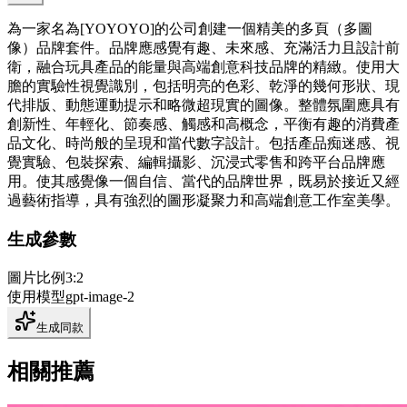
為一家名為[YOYOYO]的公司創建一個精美的多頁（多圖
像）品牌套件。品牌應感覺有趣、未來感、充滿活力且設計前
衛，融合玩具產品的能量與高端創意科技品牌的精緻。使用大
膽的實驗性視覺識別，包括明亮的色彩、乾淨的幾何形狀、現
代排版、動態運動提示和略微超現實的圖像。整體氛圍應具有
創新性、年輕化、節奏感、觸感和高概念，平衡有趣的消費產
品文化、時尚般的呈現和當代數字設計。包括產品痴迷感、視
覺實驗、包裝探索、編輯攝影、沉浸式零售和跨平台品牌應
用。使其感覺像一個自信、當代的品牌世界，既易於接近又經
過藝術指導，具有強烈的圖形凝聚力和高端創意工作室美學。
生成參數
圖片比例
3:2
使用模型
gpt-image-2
生成同款
相關推薦