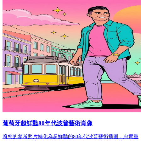
葡萄牙超鮮豔80年代波普藝術肖像
將您的參考照片轉化為超鮮豔的80年代波普藝術插圖，忠實重