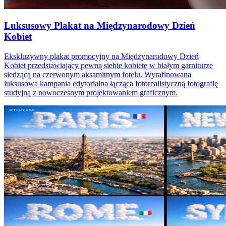
Luksusowy Plakat na Międzynarodowy Dzień
Kobiet
Ekskluzywny plakat promocyjny na Międzynarodowy Dzień
Kobiet przedstawiający pewną siebie kobietę w białym garniturze
siedzącą na czerwonym aksamitnym fotelu. Wyrafinowana
luksusowa kampania edytorialna łącząca fotorealistyczną fotografię
studyjną z nowoczesnym projektowaniem graficznym.