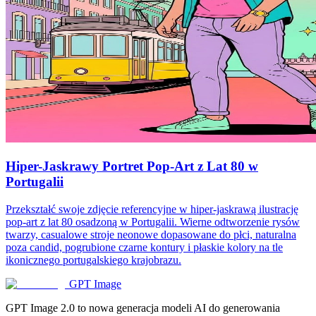
Hiper-Jaskrawy Portret Pop-Art z Lat 80 w
Portugalii
Przekształć swoje zdjęcie referencyjne w hiper-jaskrawą ilustrację
pop-art z lat 80 osadzoną w Portugalii. Wierne odtworzenie rysów
twarzy, casualowe stroje neonowe dopasowane do płci, naturalna
poza candid, pogrubione czarne kontury i płaskie kolory na tle
ikonicznego portugalskiego krajobrazu.
GPT Image
GPT Image 2.0 to nowa generacja modeli AI do generowania