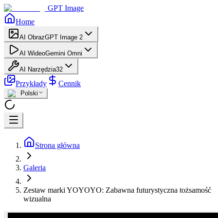
GPT Image
Home
AI Obraz
GPT Image 2
AI Wideo
Gemini Omni
AI Narzędzia
32
Przykłady
Cennik
Polski
Strona główna
Galeria
Zestaw marki YOYOYO: Zabawna futurystyczna tożsamość
wizualna