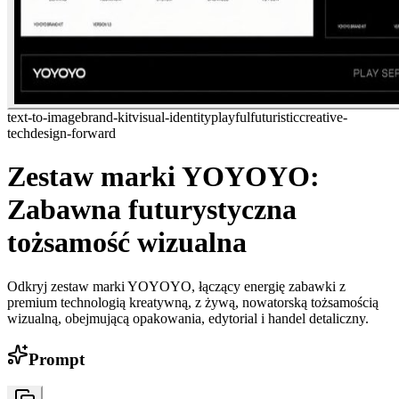
text-to-image
brand-kit
visual-identity
playful
futuristic
creative-
tech
design-forward
Zestaw marki YOYOYO:
Zabawna futurystyczna
tożsamość wizualna
Odkryj zestaw marki YOYOYO, łączący energię zabawki z
premium technologią kreatywną, z żywą, nowatorską tożsamością
wizualną, obejmującą opakowania, edytorial i handel detaliczny.
Prompt