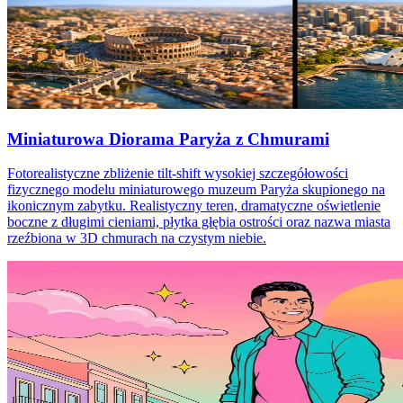
Miniaturowa Diorama Paryża z Chmurami
Fotorealistyczne zbliżenie tilt-shift wysokiej szczegółowości
fizycznego modelu miniaturowego muzeum Paryża skupionego na
ikonicznym zabytku. Realistyczny teren, dramatyczne oświetlenie
boczne z długimi cieniami, płytka głębia ostrości oraz nazwa miasta
rzeźbiona w 3D chmurach na czystym niebie.