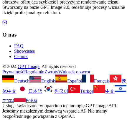
obrazów, oferująca szybkość i precyzyjne renderowanie tekstu.
Stworzony na bazie GPT Image 2.0, redefiniuje procesy wizualne
dzięki profesjonalnym efektom.
O nas
FAQ
Showcases
Cennik
©
2024
GPT Image
, All rights reserved
Prywatność
Regulamin
Zwroty
Wniosek o zwrot
Deutsch
English
Español
Français
繁
体中文
日本語
한국어
Türkçe
中文
עברית
Polski
Usługa świadczona w oparciu o technologię GPT Image API.
Jesteśmy niezależnym dostawcą wsparcia AI. Nie mamy
bezpośredniego powiązania z OpenAI.