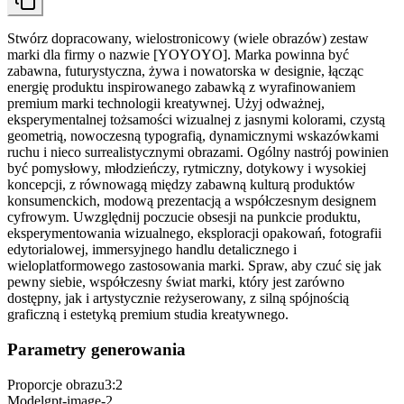
Stwórz dopracowany, wielostronicowy (wiele obrazów) zestaw
marki dla firmy o nazwie [YOYOYO]. Marka powinna być
zabawna, futurystyczna, żywa i nowatorska w designie, łącząc
energię produktu inspirowanego zabawką z wyrafinowaniem
premium marki technologii kreatywnej. Użyj odważnej,
eksperymentalnej tożsamości wizualnej z jasnymi kolorami, czystą
geometrią, nowoczesną typografią, dynamicznymi wskazówkami
ruchu i nieco surrealistycznymi obrazami. Ogólny nastrój powinien
być pomysłowy, młodzieńczy, rytmiczny, dotykowy i wysokiej
koncepcji, z równowagą między zabawną kulturą produktów
konsumenckich, modową prezentacją a współczesnym designem
cyfrowym. Uwzględnij poczucie obsesji na punkcie produktu,
eksperymentowania wizualnego, eksploracji opakowań, fotografii
edytorialowej, immersyjnego handlu detalicznego i
wieloplatformowego zastosowania marki. Spraw, aby czuć się jak
pewny siebie, współczesny świat marki, który jest zarówno
dostępny, jak i artystycznie reżyserowany, z silną spójnością
graficzną i estetyką premium studia kreatywnego.
Parametry generowania
Proporcje obrazu
3:2
Model
gpt-image-2