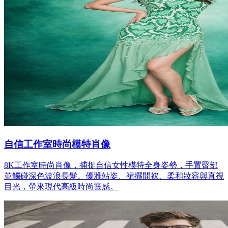
自信工作室時尚模特肖像
8K工作室時尚肖像，捕捉自信女性模特全身姿勢，手置臀部
並觸碰深色波浪長髮。優雅站姿、裙擺開衩、柔和妝容與直視
目光，帶來現代高級時尚靈感。