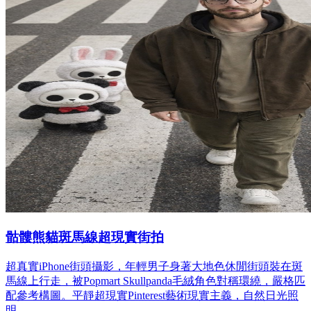
骷髏熊貓斑馬線超現實街拍
超真實iPhone街頭攝影，年輕男子身著大地色休閒街頭裝在斑
馬線上行走，被Popmart Skullpanda毛絨角色對稱環繞，嚴格匹
配參考構圖。平靜超現實Pinterest藝術現實主義，自然日光照
明。