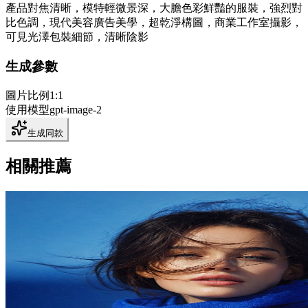
產品對焦清晰，模特輕微景深，大膽色彩鮮豔的服裝，強烈對
比色調，現代美容廣告美學，超乾淨構圖，商業工作室攝影，
可見光澤包裝細節，清晰陰影
生成參數
圖片比例
1:1
使用模型
gpt-image-2
生成同款
相關推薦