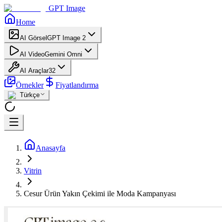
GPT Image
Home
AI Görsel
GPT Image 2
AI Video
Gemini Omni
AI Araçlar
32
Örnekler
Fiyatlandırma
Türkçe
Anasayfa
Vitrin
Cesur Ürün Yakın Çekimi ile Moda Kampanyası