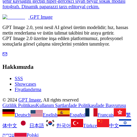
şehir kavşağını geçtiği hiper-gerçekçi siyah beyaz sokak modası
fotoğrafı. Dinamik paparazzi tarzı editoryal çekim.
GPT Image
GPT Image 2.0, yeni nesil AI görsel üretim modelidir; hız, hassas
metin renderlama ve üstün talimat takibini bir araya getirir.
GPT Image 2.0 üzerine inşa edilen platformumuz, profesyonel
sonuçlarla görsel çalışma süreçlerini yeniden tanımlıyor.
Hakkımızda
SSS
Showcases
Fiyatlandırma
©
2024
GPT Image
, All rights reserved
Gizlilik Politikası
Kullanım Şartları
İade Politikası
İade Başvurusu
Deutsch
English
Español
Français
繁
体中文
日本語
한국어
Türkçe
中文
עברית
Polski