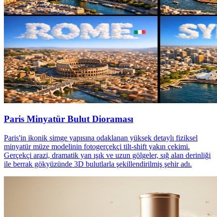
Paris Minyatür Bulut Dioraması
Paris'in ikonik simge yapısına odaklanan yüksek detaylı fiziksel
minyatür müze modelinin fotogerçekçi tilt-shift yakın çekimi.
Gerçekçi arazi, dramatik yan ışık ve uzun gölgeler, sığ alan derinliği
ile berrak gökyüzünde 3D bulutlarla şekillendirilmiş şehir adı.