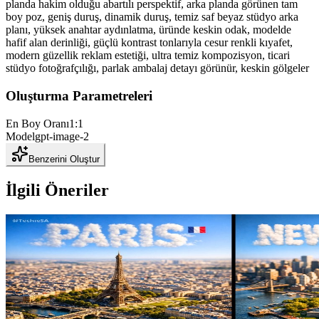
planda hakim olduğu abartılı perspektif, arka planda görünen tam
boy poz, geniş duruş, dinamik duruş, temiz saf beyaz stüdyo arka
planı, yüksek anahtar aydınlatma, üründe keskin odak, modelde
hafif alan derinliği, güçlü kontrast tonlarıyla cesur renkli kıyafet,
modern güzellik reklam estetiği, ultra temiz kompozisyon, ticari
stüdyo fotoğrafçılığı, parlak ambalaj detayı görünür, keskin gölgeler
Oluşturma Parametreleri
En Boy Oranı
1:1
Model
gpt-image-2
Benzerini Oluştur
İlgili Öneriler