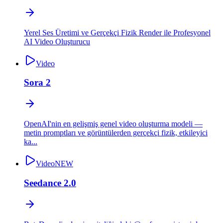
Yerel Ses Üretimi ve Gerçekçi Fizik Render ile Profesyonel
AI Video Oluşturucu
Video
Sora 2
OpenAI'nin en gelişmiş genel video oluşturma modeli —
metin promptları ve görüntülerden gerçekçi fizik, etkileyici
ka...
Video
NEW
Seedance 2.0