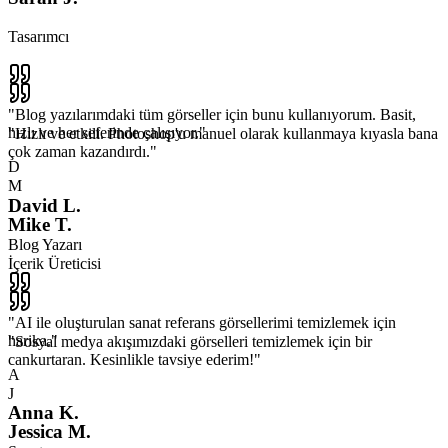
Tasarımcı
"
Blog yazılarımdaki tüm görseller için bunu kullanıyorum. Basit,
hızlı ve her seferinde çalışıyor.
"
"
Hızlı ve etkili. Photoshop'u manuel olarak kullanmaya kıyasla bana
çok zaman kazandırdı.
"
D
M
David L.
Mike T.
Blog Yazarı
İçerik Üreticisi
"
AI ile oluşturulan sanat referans görsellerimi temizlemek için
harika.
"
"
Sosyal medya akışımızdaki görselleri temizlemek için bir
cankurtaran. Kesinlikle tavsiye ederim!
"
A
J
Anna K.
Jessica M.