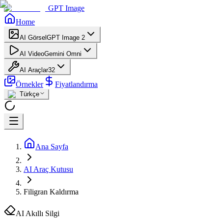
GPT Image
Home
AI Görsel
GPT Image 2
AI Video
Gemini Omni
AI Araçlar
32
Örnekler
Fiyatlandırma
Türkçe
Ana Sayfa
AI Araç Kutusu
Filigran Kaldırma
AI Akıllı Silgi