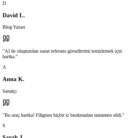
D
David L.
Blog Yazarı
"
AI ile oluşturulan sanat referans görsellerimi temizlemek için
harika.
"
A
Anna K.
Sanatçı
"
Bu araç harika! Filigranı hiçbir iz bırakmadan tamamen sildi.
"
S
Sarah J.