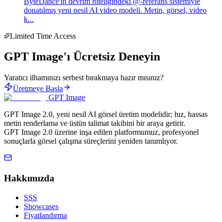
ByteDance'in devrim niteliğindeki @-referans sistemiyle
donatılmış yeni nesil AI video modeli. Metin, görsel, video
k...
Limited Time Access
GPT Image'ı Ücretsiz Deneyin
Yaratıcı ilhamınızı serbest bırakmaya hazır mısınız?
Üretmeye Başla
GPT Image
GPT Image 2.0, yeni nesil AI görsel üretim modelidir; hız, hassas
metin renderlama ve üstün talimat takibini bir araya getirir.
GPT Image 2.0 üzerine inşa edilen platformumuz, profesyonel
sonuçlarla görsel çalışma süreçlerini yeniden tanımlıyor.
Hakkımızda
SSS
Showcases
Fiyatlandırma