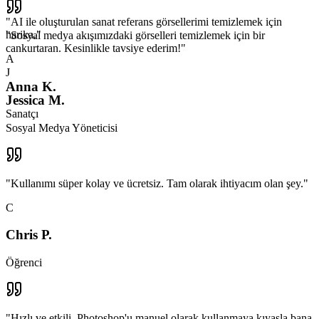
"
AI ile oluşturulan sanat referans görsellerimi temizlemek için
harika.
"
"
Sosyal medya akışımızdaki görselleri temizlemek için bir
cankurtaran. Kesinlikle tavsiye ederim!
"
A
J
Anna K.
Jessica M.
Sanatçı
Sosyal Medya Yöneticisi
"
Kullanımı süper kolay ve ücretsiz. Tam olarak ihtiyacım olan şey.
"
C
Chris P.
Öğrenci
"
Hızlı ve etkili. Photoshop'u manuel olarak kullanmaya kıyasla bana