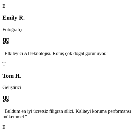
E
Emily R.
Fotoğrafçı
"
Etkileyici AI teknolojisi. Rötuş çok doğal görünüyor.
"
T
Tom H.
Geliştirici
"
Buldum en iyi ücretsiz filigran silici. Kaliteyi koruma performansı
mükemmel.
"
E