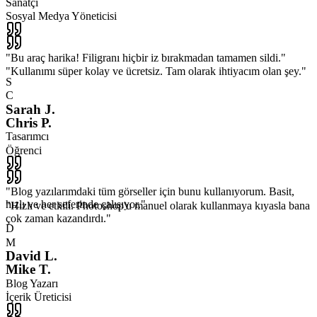
Sanatçı
Sosyal Medya Yöneticisi
"
Bu araç harika! Filigranı hiçbir iz bırakmadan tamamen sildi.
"
"
Kullanımı süper kolay ve ücretsiz. Tam olarak ihtiyacım olan şey.
"
S
C
Sarah J.
Chris P.
Tasarımcı
Öğrenci
"
Blog yazılarımdaki tüm görseller için bunu kullanıyorum. Basit,
hızlı ve her seferinde çalışıyor.
"
"
Hızlı ve etkili. Photoshop'u manuel olarak kullanmaya kıyasla bana
çok zaman kazandırdı.
"
D
M
David L.
Mike T.
Blog Yazarı
İçerik Üreticisi