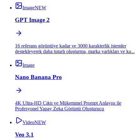
Image
NEW
GPT Image 2
16 referans görüntüye kadar ve 3000 karakterlik istemler
destekleyerek daha tutarlı oluşturma, marka varlıkları ve ka...
Image
Nano Banana Pro
4K Ultra-HD Çıktı ve Mükemmel Prompt Anlayışı ile
Profesyonel Yapay Zeka Görüntü Oluşturucu
Video
NEW
Veo 3.1