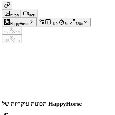
וידאו
תמונה
HappyHorse
16:9
·
5s
·
720p
צור
155
צור
155
תכונות עיקריות של HappyHorse