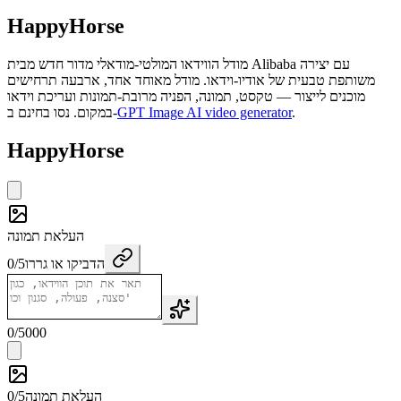
HappyHorse
מודל הווידאו המולטי-מודאלי מדור חדש מבית Alibaba עם יצירה
משותפת טבעית של אודיו-וידאו. מודל מאוחד אחד, ארבעה תרחישים
מוכנים לייצור — טקסט, תמונה, הפניה מרובת-תמונות ועריכת וידאו
.
GPT Image AI video generator
במקום. נסו בחינם ב-
HappyHorse
העלאת תמונה
הדביקו או גררו
0/5
0
/
5000
העלאת תמונה
5
/
0