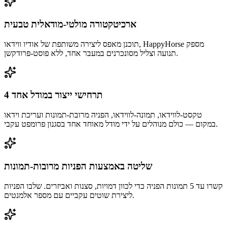
ארכיטקטורה מולטי-מודאלית טבעית
תוכנן מאפס ליצירה משותפת של אודיו ווידאו, HappyHorse מספק
תנועה וצליל מסונכרנים במעבר אחד, ללא פוסט-פרודקשן.
4 תרחישי ייצור במודל אחד
טקסט-לווידאו, תמונה-לווידאו, הפניה מרובת-תמונות ועריכת וידאו
במקום — כולם מנוהלים על ידי מודל מאוחד אחד בסגנון פרומפט עקבי.
שליטה באמצעות הפניות מרובות-תמונות
קשרו עד 5 תמונות הפניה כדי לכוון דמויות, סצנות ואביזרים. שלבו הפניות
ליצירת שוטים עקביים עם מספר אלמנטים.