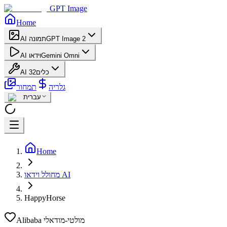
GPT Image
Home
GPT Image 2
AI תמונה
Gemini Omni
AI וידאו
AI כלים
32
גלריה
תמחור
עברית
Home
מחולל וידאו AI
HappyHorse
Alibaba מולטי-מודאלי