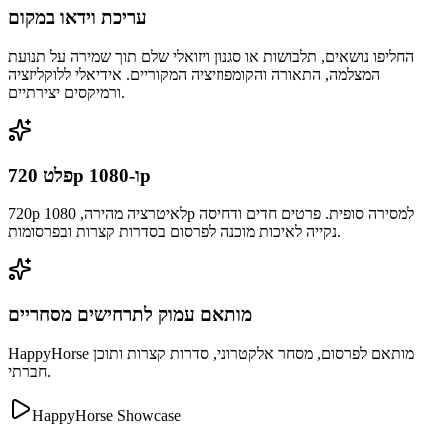
עריכת וידאו במקום
החליפו נושאים, תלבושות או סגנון ויזואלי שלם תוך שמירה על תנועת
המצלמה, התאורה והקומפוזיציה המקוריים. אידיאלי ללוקליזציה
ורמיקסים יצירתיים.
פלט 720p ו-1080p
720p לאיטרציה מהירה, 1080p למסירה סופית. פרטים חדים ודחיסה
נקייה לאיכות מוכנה לפרסום בסדרות קצרות ובפרסומות.
מותאם עמוק לתרחישים מסחריים
HappyHorse מותאם לפרסום, מסחר אלקטרוני, סדרות קצרות ותוכן
חברתי.
HappyHorse Showcase