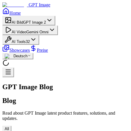
GPT Image
Home
AI Bild
GPT Image 2
AI Video
Gemini Omni
AI Tools
32
Showcases
Preise
Deutsch
GPT Image Blog
Blog
Read about GPT Image latest product features, solutions, and
updates.
All