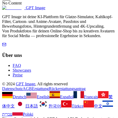
No Content
GPT Image
GPT Image ist deine KI-Plattform für Glatze-Simulator, Kahlkopf-
Filter, Cartoon- und Anime-Avatare, Passfotos und
Bewerbungsfotos, Hintergrundentfernung und 4K-Upscaling.
Von Produktfotos für deinen Online-Shop bis zu kreativen Avataren
für Social Media — professionelle Ergebnisse in Sekunden.
Über uns
FAQ
Showcases
Preise
©
2024
GPT Image
, All rights reserved
Datenschutz
AGB
Erstattung
Rückerstattungsantrag
Deutsch
English
Español
Français
繁
体中文
日本語
한국어
Türkçe
中文
עברית
Polski