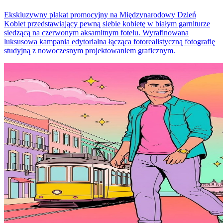
Ekskluzywny plakat promocyjny na Międzynarodowy Dzień
Kobiet przedstawiający pewną siebie kobietę w białym garniturze
siedzącą na czerwonym aksamitnym fotelu. Wyrafinowana
luksusowa kampania edytorialna łącząca fotorealistyczną fotografię
studyjną z nowoczesnym projektowaniem graficznym.