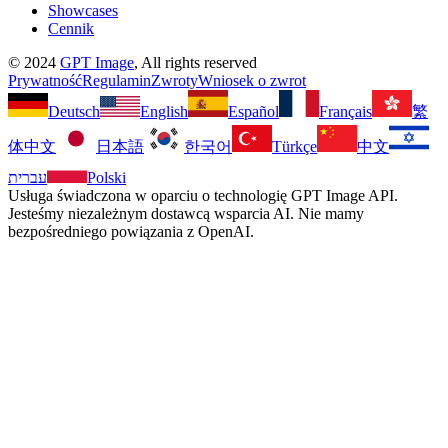
Showcases
Cennik
©
2024
GPT Image
, All rights reserved
Prywatność
Regulamin
Zwroty
Wniosek o zwrot
Deutsch
English
Español
Français
繁
体中文
日本語
한국어
Türkçe
中文
עברית
Polski
Usługa świadczona w oparciu o technologię GPT Image API.
Jesteśmy niezależnym dostawcą wsparcia AI. Nie mamy
bezpośredniego powiązania z OpenAI.