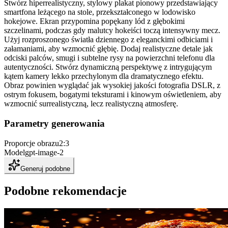
Stwórz hiperrealistyczny, stylowy plakat pionowy przedstawiający
smartfona leżącego na stole, przekształconego w lodowisko
hokejowe. Ekran przypomina popękany lód z głębokimi
szczelinami, podczas gdy malutcy hokeiści toczą intensywny mecz.
Użyj rozproszonego światła dziennego z eleganckimi odbiciami i
załamaniami, aby wzmocnić głębię. Dodaj realistyczne detale jak
odciski palców, smugi i subtelne rysy na powierzchni telefonu dla
autentyczności. Stwórz dynamiczną perspektywę z intrygującym
kątem kamery lekko przechylonym dla dramatycznego efektu.
Obraz powinien wyglądać jak wysokiej jakości fotografia DSLR, z
ostrym fokusem, bogatymi teksturami i kinowym oświetleniem, aby
wzmocnić surrealistyczną, lecz realistyczną atmosferę.
Parametry generowania
Proporcje obrazu
2:3
Model
gpt-image-2
Generuj podobne
Podobne rekomendacje