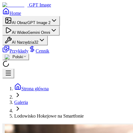
GPT Image
Home
AI Obraz
GPT Image 2
AI Wideo
Gemini Omni
AI Narzędzia
32
Przykłady
Cennik
Polski
Strona główna
Galeria
Lodowisko Hokejowe na Smartfonie