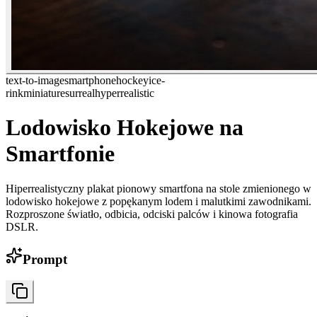
text-to-image
smartphone
hockey
ice-
rink
miniature
surreal
hyperrealistic
Lodowisko Hokejowe na
Smartfonie
Hiperrealistyczny plakat pionowy smartfona na stole zmienionego w
lodowisko hokejowe z popękanym lodem i malutkimi zawodnikami.
Rozproszone światło, odbicia, odciski palców i kinowa fotografia
DSLR.
Prompt