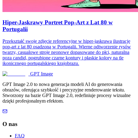
Hiper-Jaskrawy Portret Pop-Art z Lat 80 w
Portugalii
Przekształć swoje zdjęcie referencyjne w hiper-jaskrawą ilustrację
pop-art z lat 80 osadzoną w Portugalii. Wierne odtworzenie rysów
twarzy, casualowe stroje neonowe dopasowane do płci, naturalna
poza candid, pogrubione czarne kontury i płaskie kolory na tle
ikonicznego portugalskiego krajobrazu.
GPT Image
GPT Image 2.0 to nowa generacja modeli AI do generowania
obrazów, oferująca szybkość i precyzyjne renderowanie tekstu.
Stworzony na bazie GPT Image 2.0, redefiniuje procesy wizualne
dzięki profesjonalnym efektom.
O nas
FAQ