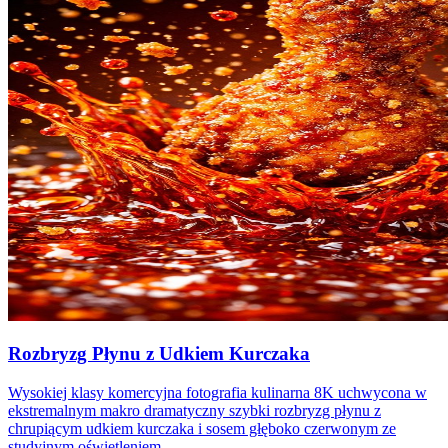
Rozbryzg Płynu z Udkiem Kurczaka
Wysokiej klasy komercyjna fotografia kulinarna 8K uchwycona w
ekstremalnym makro dramatyczny szybki rozbryzg płynu z
chrupiącym udkiem kurczaka i sosem głęboko czerwonym ze
studyjnym oświetleniem.