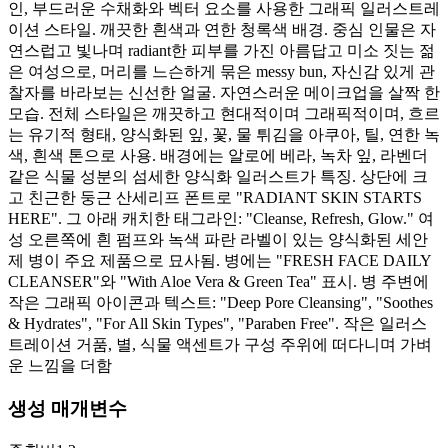
인, 부드러운 수채화와 벡터 요소를 사용한 그래픽 일러스트레
이션 스타일. 깨끗한 흰색과 연한 청록색 배경. 중심 인물은 자
연스럽고 빛나며 radiant한 피부를 가진 아름답고 미소 짓는 젊
은 여성으로, 머리를 느슨하게 묶은 messy bun, 자신감 있게 관
찰자를 바라보는 신선한 얼굴. 자연스러운 메이크업을 살짝 한
모습. 전체 스타일은 깨끗하고 현대적이며 그래픽적이며, 흐르
는 유기적 형태, 양식화된 잎, 꽃, 물 튀김을 아쿠아, 틸, 연한 녹
색, 흰색 톤으로 사용. 배경에는 알로에 베라, 녹차 잎, 라벤더
같은 식물 성분의 섬세한 양식화 일러스트가 특징. 상단에 크
고 친근한 둥근 산세리프 폰트로 "RADIANT SKIN STARTS
HERE". 그 아래 캐치한 태그라인: "Cleanse, Refresh, Glow." 여
성 오른쪽에 흰 펌프와 녹색 파란 라벨이 있는 양식화된 세안
제 병이 주요 제품으로 묘사됨. 병에는 "FRESH FACE DAILY
CLEANSER"와 "With Aloe Vera & Green Tea" 표시. 병 주변에
작은 그래픽 아이콘과 텍스트: "Deep Pore Cleansing", "Soothes
& Hydrates", "For All Skin Types", "Paraben Free". 작은 일러스
트레이션 거품, 별, 식물 액센트가 구성 주위에 떠다니며 가벼
운 느낌을 더함
생성 매개변수