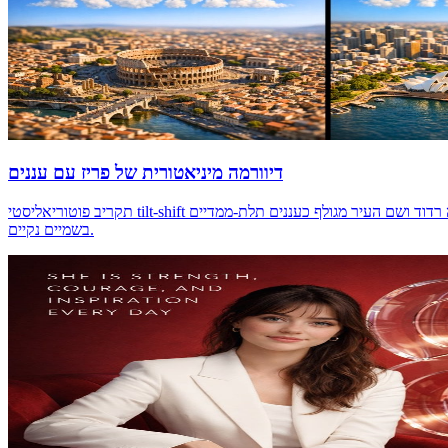
דיוורמה מיניאטורית של פריז עם עננים
תקריב פוטוריאליסטי tilt-shift של דגם מיניאטורי פיזי באיכות מוזיאון מפורט של פריז הממוקד בציון האיקוני שלה. שטח ריאליסטי, תאורת צד דרמטית עם צללים ארוכים, עומק שדה רדוד ושם העיר מגולף כעננים תלת-ממדיים
בשמיים נקיים.