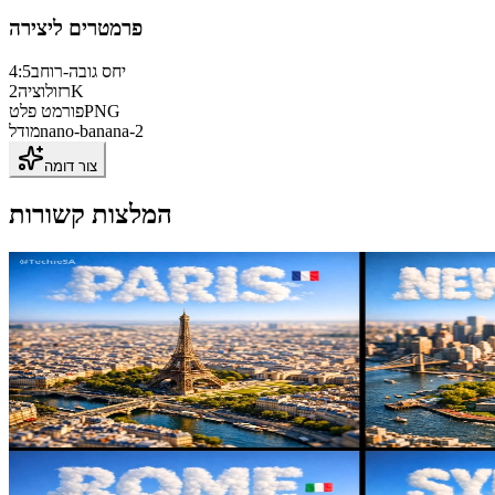
פרמטרים ליצירה
יחס גובה-רוחב
4:5
2K
רזולוציה
PNG
פורמט פלט
nano-banana-2
מודל
צור דומה
המלצות קשורות