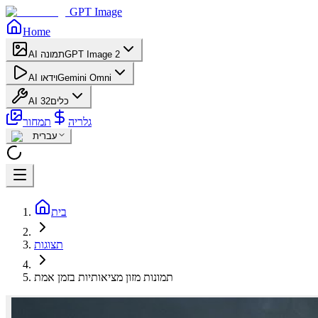
GPT Image
Home
GPT Image 2
AI תמונה
Gemini Omni
AI וידאו
AI כלים
32
גלריה
תמחור
עברית
בית
תצוגות
תמונות מזון מציאותיות בזמן אמת