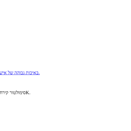
דיוקן 8K UHD באיכות גבוהה של אישה צעירה בוגרת עם עיניים כחול-ירוק בהירות מרתקות, פנים סגלגלות, עור טבעי ריאליסטי והבעה רגועה ומאופקת בסגנון צילום מקצועי.
GPT Image הוא הפלטפורמה שלך ל-AI: סימולטור קירח, פילטר גילוח ראש, אווטארים בסגנון קריקטורה ואנימה, תמונות פספורט ותעודת זהות, הסרת רקע ושדרוג 4K.