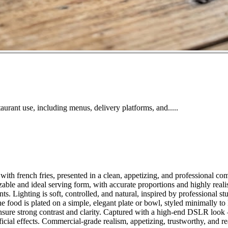
taurant use, including menus, delivery platforms, and.....
ith french fries, presented in a clean, appetizing, and professional com
ble and ideal serving form, with accurate proportions and highly realisti
ts. Lighting is soft, controlled, and natural, inspired by professional s
he food is plated on a simple, elegant plate or bowl, styled minimally t
 ensure strong contrast and clarity. Captured with a high-end DSLR look 
ificial effects. Commercial-grade realism, appetizing, trustworthy, and rea