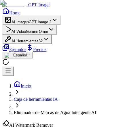
GPT Image
Home
AI Imagen
GPT Image 2
AI Video
Gemini Omni
AI Herramientas
32
Ejemplos
Precios
Español
Inicio
Caja de herramientas IA
Eliminador de Marcas de Agua Inteligente AI
AI Watermark Remover