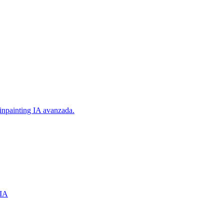
inpainting IA avanzada.
 IA