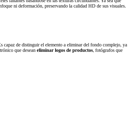
eles faltantes basándose en las texturas circundantes. Ya sea que
esenfoque ni deformación, preservando la calidad HD de sus visuales.
 capaz de distinguir el elemento a eliminar del fondo complejo, ya
ctrónico que desean
eliminar logos de productos
, fotógrafos que