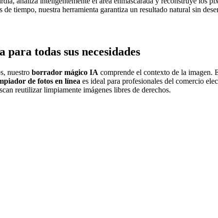
dia, analiza inteligentemente el área enmascarada y reconstruye los píx
llos de tiempo, nuestra herramienta garantiza un resultado natural sin d
a para todas sus necesidades
os, nuestro
borrador mágico IA
comprende el contexto de la imagen. Es
impiador de fotos en línea
es ideal para profesionales del comercio ele
scan reutilizar limpiamente imágenes libres de derechos.